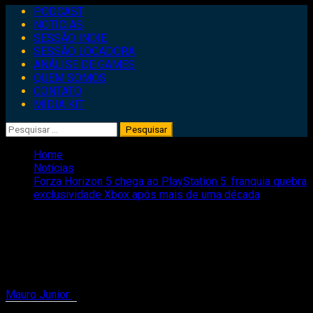
Primary
PODCAST
Menu
NOTÍCIAS
SESSÃO INDIE
SESSÃO LOCADORA
ANÁLISE DE GAMES
QUEM SOMOS
CONTATO
MÍDIA KIT
Pesquisar
por:
Home
Notícias
Forza Horizon 5 chega ao PlayStation 5: franquia quebra
exclusividade Xbox após mais de uma década
Forza Horizon 5 chega ao PlayStation
5: franquia quebra exclusividade Xbox
após mais de uma década
Mauro Junior
29 de abril de 2025
2 minutes read