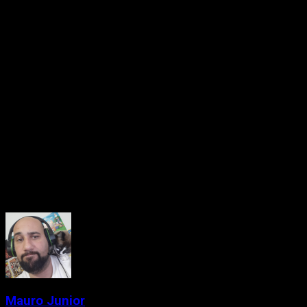
Esse movimento acompanha outras iniciativas recentes da
Microsoft, como o lançamento de
Sea of Thieves
e
Grounded
para plataformas concorrentes, mostrando uma mudança
significativa no modelo de negócios da empresa — agora
mais focado em serviços e acessibilidade de catálogo por
meio do Xbox Game Pass.
Com o sucesso contínuo e a abertura para novos públicos,
Forza Horizon 5
reforça seu lugar como uma das franquias de
corrida mais influentes da indústria atual. O jogo já está
disponível para PC, Xbox One, Xbox Series X|S, Game Pass
e, agora, também no PlayStation 5.
About the Author
Mauro Junior