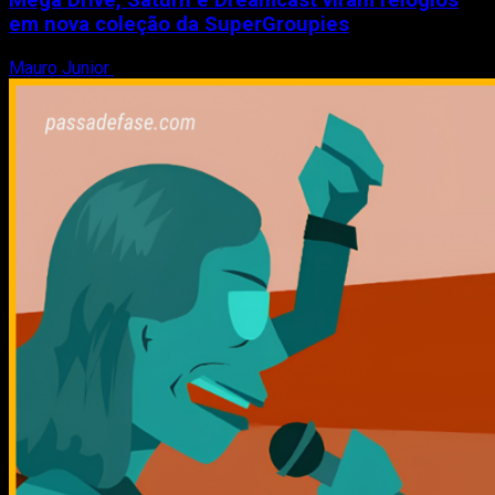
Mega Drive, Saturn e Dreamcast viram relógios
em nova coleção da SuperGroupies
Mauro Junior
8 de agosto de 2026