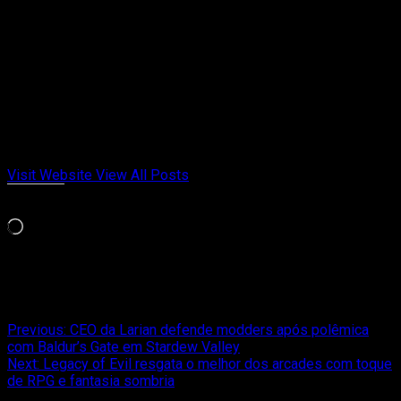
Administrator
Criador de conteúdo e gamer desde a época das locadoras.
Fundador do Passa de Fase, falando de games retrô, indies e
tudo que marcou gerações. Meu jogo da vida é Chrono Trigger
e Celeste. Cresci entre cartuchos, revistas e controles
gastos. Aqui no Passa de Fase, falo de videogame com
opinião, memória afetiva e paixão de quem viveu cada fase.
Visit Website
View All Posts
Curtir isso:
Carregando...
Relacionado
Post
Previous:
CEO da Larian defende modders após polêmica
com Baldur’s Gate em Stardew Valley
navigation
Next:
Legacy of Evil resgata o melhor dos arcades com toque
de RPG e fantasia sombria