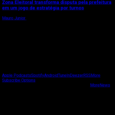
Zona Eleitoral transforma disputa pela prefeitura
em um jogo de estratégia por turnos
Mauro Junior
3 de agosto de 2026
Passa de Fase Cast
Apple Podcasts
Spotify
Android
TuneIn
Deezer
RSS
More
Subscribe Options
Copyright © Passa de Fase All rights reserved.
|
MoreNews
by AF themes.