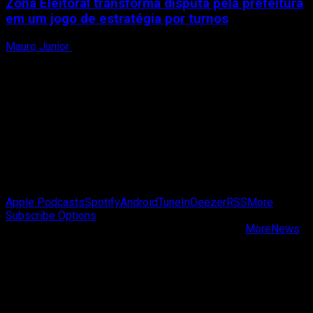
Zona Eleitoral transforma disputa pela prefeitura
em um jogo de estratégia por turnos
Mauro Junior
3 de agosto de 2026
Passa de Fase Cast
Apple Podcasts
Spotify
Android
TuneIn
Deezer
RSS
More
Subscribe Options
Copyright © Passa de Fase All rights reserved.
|
MoreNews
by AF themes.