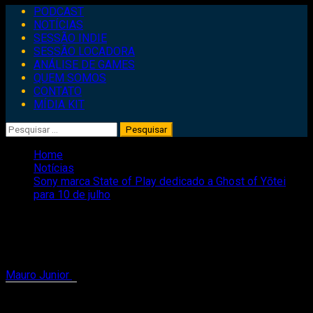
Primary
PODCAST
Menu
NOTÍCIAS
SESSÃO INDIE
SESSÃO LOCADORA
ANÁLISE DE GAMES
QUEM SOMOS
CONTATO
MÍDIA KIT
Pesquisar
por:
Home
Notícias
Sony marca State of Play dedicado a Ghost of Yōtei
para 10 de julho
Sony marca State of Play dedicado a
Ghost of Yōtei para 10 de julho
Mauro Junior
8 de julho de 2025
2 minutes read
Compartilhe isso: