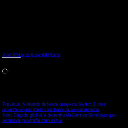
Administrator
Criador de conteúdo e gamer desde a época das locadoras.
Fundador do Passa de Fase, falando de games retrô, indies e
tudo que marcou gerações. Meu jogo da vida é Chrono Trigger
e Celeste. Cresci entre cartuchos, revistas e controles
gastos. Aqui no Passa de Fase, falo de videogame com
opinião, memória afetiva e paixão de quem viveu cada fase.
Visit Website
View All Posts
Curtir isso:
Carregando...
Relacionado
Post
Previous:
Nintendo defende preço do Switch 2, mas
reconhece que pode virar barreira ao consumidor
navigation
Next:
Caçada global: o desenho da Carmen Sandiego que
ensinava geografia com estilo