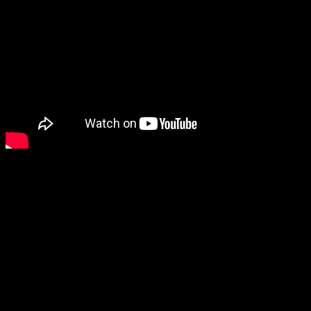
“Faltam menos de 100 dias para o lançamento de
Ghost of
Yōtei
no PS5”, escreveu a Sony em comunicado. “E nesta
semana, mal podemos esperar para mostrar a você o
melhor vislumbre até agora do que esperar, com uma
apresentação focada em gameplay.”
Entre os destaques prometidos para a apresentação, estão:
Detalhes da jornada de vingança do protagonista
Atsu
Novas armas e ferramentas de combate