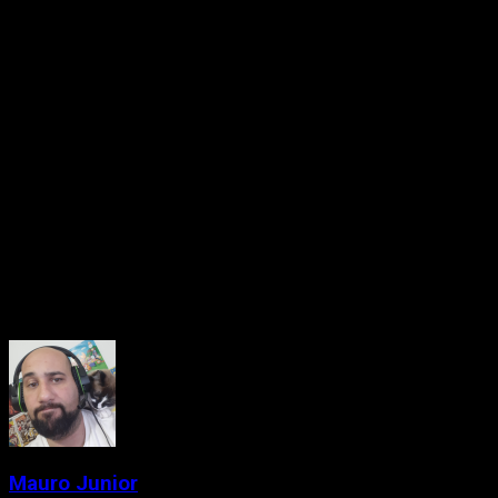
Recursos inéditos de personalização
Modos especiais ainda não revelados
A ambientação do game se mantém fortemente enraizada na
tradição japonesa, e os visuais já demonstrados indicam um
projeto cinematográfico e estilizado, mantendo a assinatura
narrativa e estética que consagrou o estúdio.
Com a promessa de um olhar aprofundado sobre a
jogabilidade, o State of Play desta quinta-feira deve
finalmente oferecer uma visão clara do que esperar de
Ghost
of Yōtei
, incluindo suas mecânicas, atmosfera e novidades
em relação ao antecessor espiritual,
Ghost of Tsushima
.
About the Author
Mauro Junior