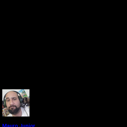
contagiante para nossa alegria. De acordo com uma nota
publicada pela a
Paramount Pictures,
estúdio responsável, o
próximo longa já está em desenvolvimento, além desta
informação, também foi confirmado o retorno do diretor
Jeff
Fowler
e dos roteiristas
Pat Casey
e
Josh Miller.
Em nota oficial, o estúdio responsável pelo filme informou
que a sequência está em desenvolvimento inicial e sem
elenco definido ainda, ou seja, não há previsão para
Sonic 2:
O Filme
. Mesmo com a carência de informações, não
podemos deixar de prestigiar a confirmação da sequência.
O que achou dessa notícia? Deixe aqui seu comentário.
About the Author
Mauro Junior