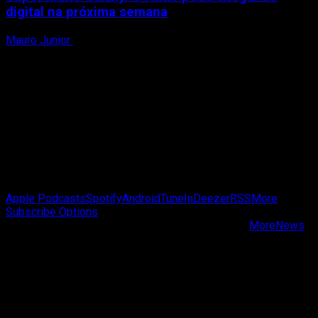
digital na próxima semana
Mauro Junior
27 de abril de 2026
Passa de Fase Cast
Apple Podcasts
Spotify
Android
TuneIn
Deezer
RSS
More
Subscribe Options
Copyright © Passa de Fase All rights reserved.
|
MoreNews
by AF themes.