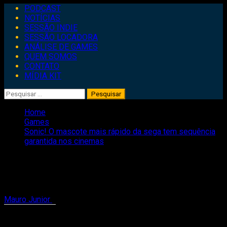
Primary
PODCAST
Menu
NOTÍCIAS
SESSÃO INDIE
SESSÃO LOCADORA
ANÁLISE DE GAMES
QUEM SOMOS
CONTATO
MÍDIA KIT
Pesquisar
por:
Home
Games
Sonic! O mascote mais rápido da sega tem sequência
garantida nos cinemas
Sonic! O mascote mais rápido da sega
tem sequência garantida nos cinemas
Mauro Junior
29 de maio de 2020
2 minutes read
Compartilhe isso: