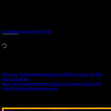
Fundador do Passa de Fase, falando de games retrô, indies e
tudo que marcou gerações. Meu jogo da vida é Chrono Trigger
e Celeste. Cresci entre cartuchos, revistas e controles
gastos. Aqui no Passa de Fase, falo de videogame com
opinião, memória afetiva e paixão de quem viveu cada fase.
Visit Website
View All Posts
Curtir isso:
Carregando...
Relacionado
Post
Previous:
Zelda ganha espetáculo sinfônico épico em São
Paulo neste ano
navigation
Next:
LAGS confirma maior edição no Summer Game Fest
com 80 jogos latino-americanos
Relacionado