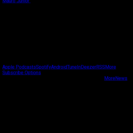
Mauro Junior
3 de agosto de 2026
Passa de Fase Cast
Apple Podcasts
Spotify
Android
TuneIn
Deezer
RSS
More
Subscribe Options
Copyright © Passa de Fase All rights reserved.
|
MoreNews
by AF themes.