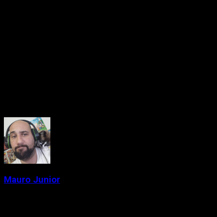
lojas ainda não significam uma pré-venda oficialmente
validada pela desenvolvedora.
No fim, GTA 6 continua sendo um dos lançamentos mais
aguardados da indústria, e qualquer movimentação
rapidamente se transforma em notícia. Ainda assim, até que a
Rockstar fale oficialmente, talvez o melhor seja controlar o
hype e manter o cartão de crédito guardado por mais um
tempo.
About the Author
Mauro Junior
Administrator
Criador de conteúdo e gamer desde a época das locadoras.