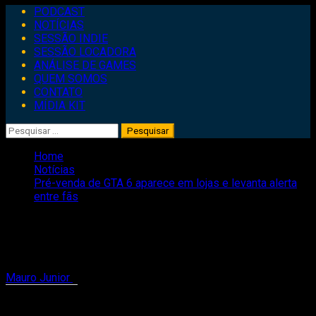
Primary
PODCAST
Menu
NOTÍCIAS
SESSÃO INDIE
SESSÃO LOCADORA
ANÁLISE DE GAMES
QUEM SOMOS
CONTATO
MÍDIA KIT
Pesquisar
por:
Home
Notícias
Pré-venda de GTA 6 aparece em lojas e levanta alerta
entre fãs
Pré-venda de GTA 6 aparece em lojas e
levanta alerta entre fãs
Mauro Junior
18 de maio de 2026
3 minutes read
Compartilhe isso: