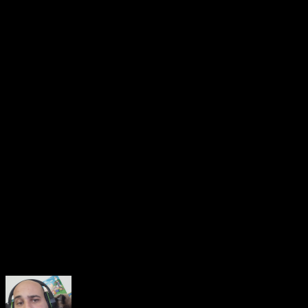
Management), permitindo acesso irrestrito aos arquivos. Isso
torna possível compartilhar o jogo sem barreiras técnicas,
mas, paradoxalmente, reforçou o argumento de que a compra
é a melhor forma de apoiar os desenvolvedores.
Apesar de ainda não contar com uma nota no
Metacritic
, já
que a
Team Cherry
optou por não distribuir chaves
antecipadas, os indícios de sucesso são claros: o jogo
acumula
95% de análises positivas no Steam
nos primeiros
dias. Esse desempenho inicial confirma o poder da franquia,
cuja primeira entrada vendeu mais de
15 milhões de cópias
e se tornou um clássico moderno do gênero
metroidvania
.
A estreia explosiva de
Silksong
mostra não apenas a força
de sua base de fãs, mas também como o respeito ao
consumidor, aliado a preço acessível, pode gerar
engajamento até em setores historicamente resistentes à
compra oficial.
About the Author