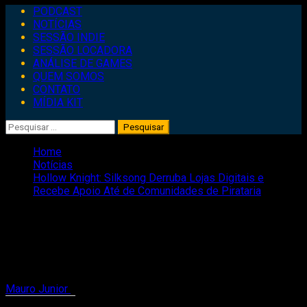
Primary
PODCAST
Menu
NOTÍCIAS
SESSÃO INDIE
SESSÃO LOCADORA
ANÁLISE DE GAMES
QUEM SOMOS
CONTATO
MÍDIA KIT
Pesquisar
por:
Home
Notícias
Hollow Knight: Silksong Derruba Lojas Digitais e
Recebe Apoio Até de Comunidades de Pirataria
Hollow Knight: Silksong Derruba Lojas
Digitais e Recebe Apoio Até de
Comunidades de Pirataria
Mauro Junior
6 de setembro de 2025
2 minutes read