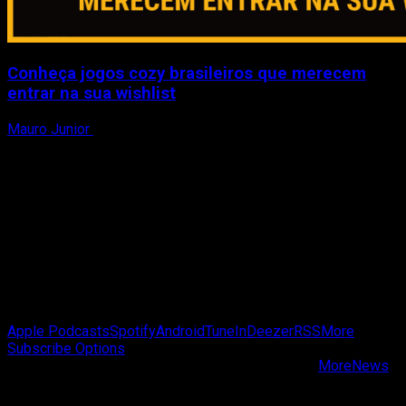
Conheça jogos cozy brasileiros que merecem
entrar na sua wishlist
Mauro Junior
2 de agosto de 2026
Passa de Fase Cast
Apple Podcasts
Spotify
Android
TuneIn
Deezer
RSS
More
Subscribe Options
Copyright © Passa de Fase All rights reserved.
|
MoreNews
by AF themes.