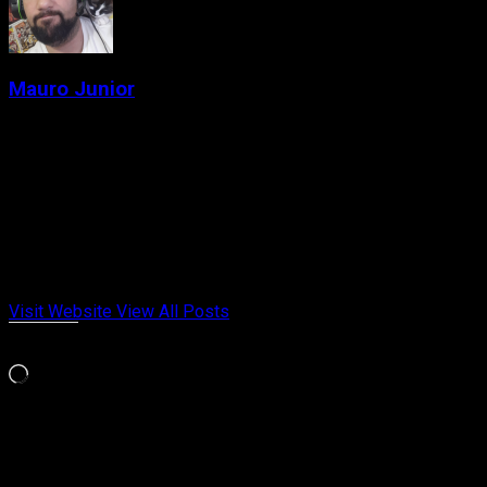
Mauro Junior
Administrator
Criador de conteúdo e gamer desde a época das locadoras.
Fundador do Passa de Fase, falando de games retrô, indies e
tudo que marcou gerações. Meu jogo da vida é Chrono Trigger
e Celeste. Cresci entre cartuchos, revistas e controles
gastos. Aqui no Passa de Fase, falo de videogame com
opinião, memória afetiva e paixão de quem viveu cada fase.
Visit Website
View All Posts
Curtir isso:
Carregando...
Relacionado