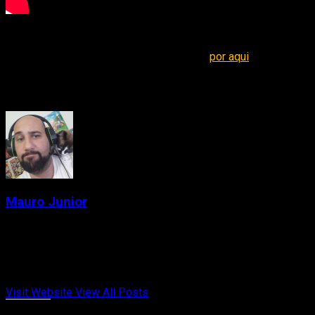
Você pode conferir no vídeo liberado pelo usuário
Graslu00
qu
Quer jogar esse mod? Então basta baixar
por aqui
, mas é nece
About the Author
Mauro Junior
Administrator
Criador de conteúdo e gamer desde a época das locadoras. Fun
Celeste. Cresci entre cartuchos, revistas e controles gastos.
Visit Website
View All Posts
Curtir isso: