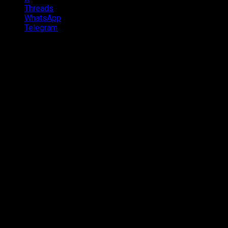
Threads
WhatsApp
Telegram
Muitos fãs adoram um crossover entre universos, mas esse fã
Foi exatamente isso que um fã fez, juntou esses dois mundos