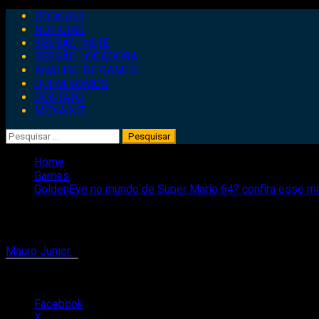
Primary
PODCAST
Menu
NOTÍCIAS
SESSÃO INDIE
SESSÃO LOCADORA
ANÁLISE DE GAMES
QUEM SOMOS
CONTATO
MÍDIA KIT
Pesquisar
por:
Home
Games
GoldenEye no mundo de Super Mario 64? confira esse mo
GoldenEye no mundo de Super Mario 64?
Mauro Junior
15 de janeiro de 2021
1 minute read
Compartilhe isso:
Facebook
X