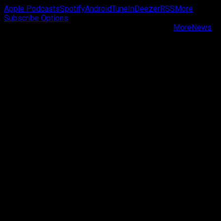
Apple Podcasts
Spotify
Android
TuneIn
Deezer
RSS
More
Subscribe Options
Copyright © Passa de Fase All rights reserved.
|
MoreNews
by AF themes.