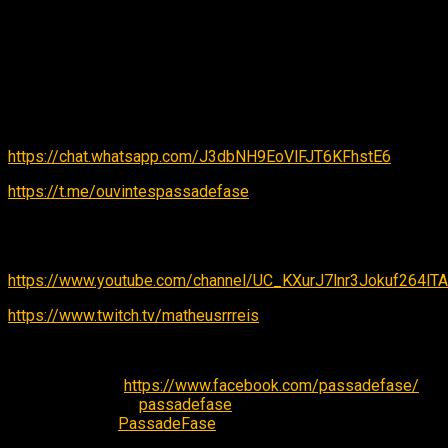
Reis aproveitamos o aniversário do Thi pra falamos sobre
Final Fantasy 8 (ora, ora… que surpresa!) e o tamanduá
bandeira!
Agora temos um grupo no Telegram e Whatsapp! Se quiser
fazer parte pra bater um papo com a gente é só entrar no
grupos:
https://chat.whatsapp.com/J3dbNH9EoVlFJT6KFhstE6
https://t.me/ouvintespassadefase
Não deixe de acompanhar nosso canal no youtube e Twitch
TV:
https://www.youtube.com/channel/UC_KXurJ7lnr3Jokuf264lTA
https://www.twitch.tv/matheusrrreis
Nossas contatos nas redes sociais:
Facebook:
https://www.facebook.com/passadefase/
Instagram: @
passadefase
Twitter: @
PassadeFase