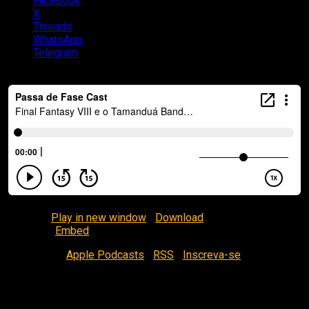
Facebook
X
Threads
WhatsApp
Telegram
Podcast:
Play in new window
|
Download
(Duration: 1:10:24 —
62.9MB) |
Embed
Inscreva-se
Apple Podcasts
|
RSS
|
Inscreva-se
Peguem suas toalhas!
Nesse episódio, eu (Mauro Junior), Thiago Reis e Matheus