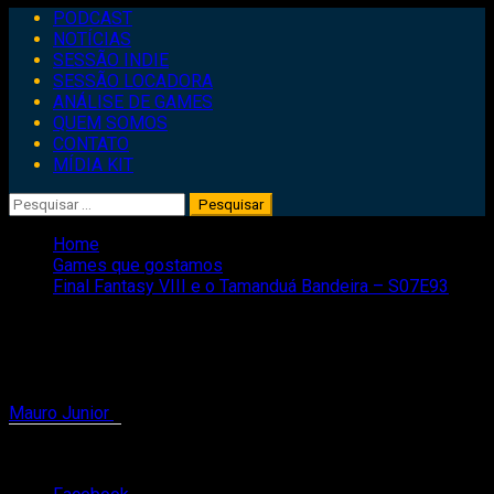
Primary
PODCAST
Menu
NOTÍCIAS
SESSÃO INDIE
SESSÃO LOCADORA
ANÁLISE DE GAMES
QUEM SOMOS
CONTATO
MÍDIA KIT
Pesquisar
por:
Home
Games que gostamos
Final Fantasy VIII e o Tamanduá Bandeira – S07E93
Final Fantasy VIII e o Tamanduá
Bandeira – S07E93
Mauro Junior
5 de maio de 2021
1 minute read
Compartilhe isso: