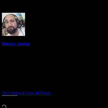
About the Author
Mauro Junior
Administrator
Criador de conteúdo e gamer desde a época das locadoras.
Fundador do Passa de Fase, falando de games retrô, indies e
tudo que marcou gerações. Meu jogo da vida é Chrono Trigger
e Celeste. Cresci entre cartuchos, revistas e controles
gastos. Aqui no Passa de Fase, falo de videogame com
opinião, memória afetiva e paixão de quem viveu cada fase.
Visit Website
View All Posts
Curtir isso:
Carregando...