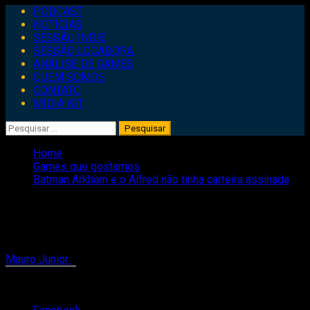
Primary
PODCAST
Menu
NOTÍCIAS
SESSÃO INDIE
SESSÃO LOCADORA
ANÁLISE DE GAMES
QUEM SOMOS
CONTATO
MÍDIA KIT
Pesquisar
por:
Home
Games que gostamos
Batman Arkham e o Alfred não tinha carteira assinada
Batman Arkham e o Alfred não tinha
carteira assinada
Mauro Junior
6 de maio de 2022
1 minute read
Compartilhe isso: