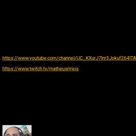
de sobre a melhor franquia de games do Batman, a série
Arkham!
QUER FAZER PARTE DO NOSSO GRUPO EXCLUSIVO DO
WHATSAPP? Então manda uma mensagem para o número
011992341443
Não deixe de acompanhar nosso canal no youtube e Twitch
TV:
https://www.youtube.com/channel/UC_KXurJ7lnr3Jokuf264lTA
https://www.twitch.tv/matheusrrreis
Nossas contatos nas redes sociais:
Facebook: https://www.facebook.com/passadefase/
Instagram: @passadefase
Twitter: @PassadeFase
About the Author