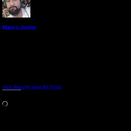
Mauro Junior
Administrator
Criador de conteúdo e gamer desde a época das locadoras.
Fundador do Passa de Fase, falando de games retrô, indies e
tudo que marcou gerações. Meu jogo da vida é Chrono Trigger
e Celeste. Cresci entre cartuchos, revistas e controles
gastos. Aqui no Passa de Fase, falo de videogame com
opinião, memória afetiva e paixão de quem viveu cada fase.
Visit Website
View All Posts
Curtir isso:
Carregando...
Relacionado