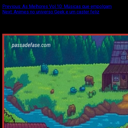
Post
Previous:
As Melhores Vol.10: Músicas que empolgam
Next:
Animes no universo Geek e um caster feliz
navigation
Relacionado