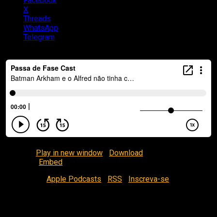
Facebook
X
Threads
WhatsApp
Telegram
Podcast:
Play in new window
|
Download
(Duration: 55:33 —
44.5MB) |
Embed
Inscreva-se
Apple Podcasts
|
RSS
|
Inscreva-se
Peguem suas toalhas!
Nesse episódio, eu (Mauro Junior) e Pedrita falamos