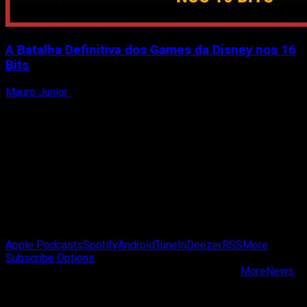
A Batalha Definitiva dos Games da Disney nos 16
Bits
Mauro Junior
24 de julho de 2026
Passa de Fase Cast
Apple Podcasts
Spotify
Android
TuneIn
Deezer
RSS
More
Subscribe Options
Copyright © Passa de Fase All rights reserved.
|
MoreNews
by AF themes.