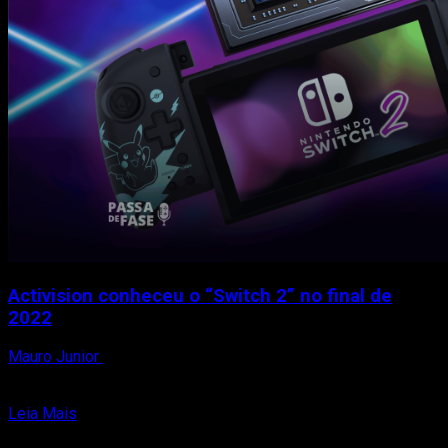
Activision conheceu o “Switch 2” no final de
2022
Mauro Junior
18 de setembro de 2023
Um novo e empolgante rumor surgiu, alimentando a
possibilidade de que a Nintendo esteja trabalhando no tão...
Read
Leia Mais
more