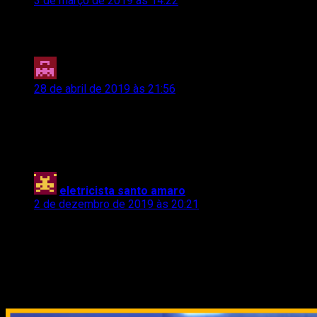
3 de março de 2019 às 14:22
Can you be interested in a direct FREE loan up to $
100,000?
Robert
disse:
28 de abril de 2019 às 21:56
Pior que funcionava mesmo, passar creme dental no CD
também kkk
O nos consoles que utilizava cartucho, nossa
“mandinga” era soprar kkk Owww época boa!
eletricista santo amaro
disse:
2 de dezembro de 2019 às 20:21
Show, muito bem explicado.
Comments are closed.
Relacionado