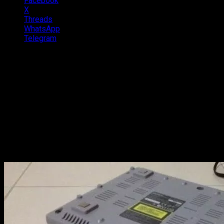
Facebook
X
Threads
WhatsApp
Telegram
Uma das coisas mais legais da minha infância eram os mitos
que rolavam no mundo dos games. Naquela época não
tínhamos Internet para conferir se algumas notícias eram
realmente verdadeiras e um dos maiores mitos na época era
sobre o Playstation.
Você reunia a galera pra jogar aquele game de futebol,
corrida ou outro é de repente o CD simplesmente não
funcionava. Nesse momento surgia um amigo que dizia “vira
o videogame de ponta-cabeça que funciona”.