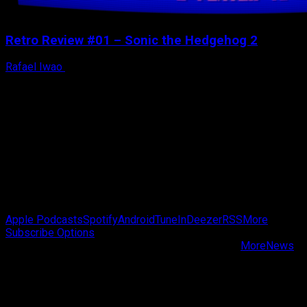
Retro Review #01 – Sonic the Hedgehog 2
Rafael Iwao
9 de janeiro de 2026
Passa de Fase Cast
Apple Podcasts
Spotify
Android
TuneIn
Deezer
RSS
More
Subscribe Options
Copyright © Passa de Fase All rights reserved.
|
MoreNews
by AF themes.