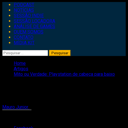
Primary
PODCAST
Menu
NOTÍCIAS
SESSÃO INDIE
SESSÃO LOCADORA
ANÁLISE DE GAMES
QUEM SOMOS
CONTATO
MÍDIA KIT
Pesquisar
por:
Home
Artigos
Mito ou Verdade: Playstation de cabeça para baixo
Mito ou Verdade: Playstation de
cabeça para baixo
Mauro Junior
11 de fevereiro de 2019
2 minutes read
Compartilhe isso: