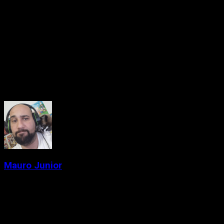
jogos voltarem a funcionar, para a alegria de todos.
Dessa forma podemos dizer que é VERDADE, pelo menos
com o meu Playstation funcionava rsrsrs.
Curtiu a sessão? Então comenta aqui uma curiosidade e
compartilhe com seus amigos.
About the Author
Mauro Junior
Administrator
Criador de conteúdo e gamer desde a época das locadoras.
Fundador do Passa de Fase, falando de games retrô, indies e
tudo que marcou gerações. Meu jogo da vida é Chrono Trigger