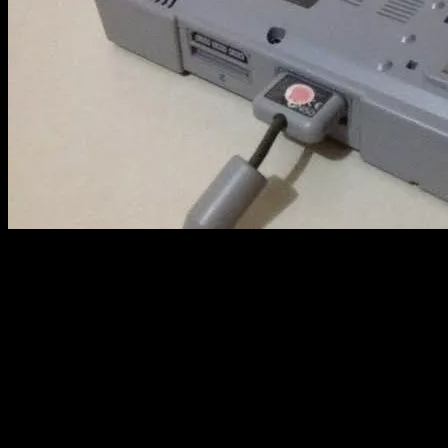
Muito ou Verdade?
Conforme o tempo de uso os canhão de leitura do
PlayStation começava a perder o alinhamento com o CD,
dificultando a leitura da mídia. A maneira correta de corrigir o
problema seria resumidamente abrir o sistema e apertar
novamente alguns componentes, realinhando o laser até
que ele voltasse a rodar os jogos.
O mais curioso de tudo é que virando o console de ponta-
cabeça muitas vezes alinhava o canhão naquela posição,
resolvendo o problema e quase milagrosamente fazendo os