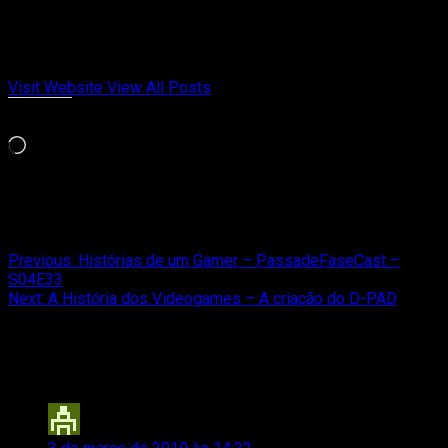
e Celeste. Cresci entre cartuchos, revistas e controles
gastos. Aqui no Passa de Fase, falo de videogame com
opinião, memória afetiva e paixão de quem viveu cada fase.
Visit Website
View All Posts
Curtir isso:
Carregando...
Relacionado
Post
Previous:
Histórias de um Gamer – PassadeFaseCast –
S04E33
navigation
Next:
A História dos Videogames – A criação do D-PAD
3 thoughts on “
Mito ou Verdade:
Playstation de cabeça para baixo
”
Galalups
disse: