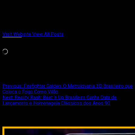
Fundador do Passa de Fase, falando de games retrô, indies e
tudo que marcou gerações. Meu jogo da vida é Chrono Trigger
e Celeste. Cresci entre cartuchos, revistas e controles
gastos. Aqui no Passa de Fase, falo de videogame com
opinião, memória afetiva e paixão de quem viveu cada fase.
Visit Website
View All Posts
Curtir isso:
Carregando...
Relacionado
Post
Previous:
Firefighter Gaiden: O Metroidvania 3D Brasileiro que
Coloca o Fogo Como Vilão
navigation
Next:
Reality Rash: Beat ‘n Up Brasileiro Ganha Data de
Lançamento e Homenageia Clássicos dos Anos 90
Relacionado