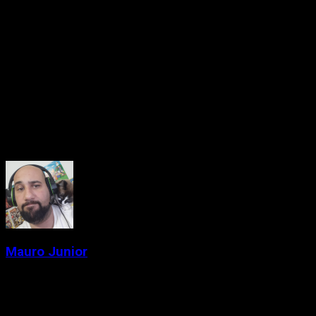
cada detalhe do game. É gratificante ver um projeto nacional
entregar uma experiência tão sólida, refinada e, acima de
tudo, divertida.
Se você curte ação acelerada, humor leve, caos controlado e
quer um título para jogar com os amigos sem ver o tempo
passar,
Atomic Picnic
é uma escolha certeira. Pode preparar
o lanche e o mouse: esse piquenique é explosivo — e
altamente viciante.
About the Author
Mauro Junior
Administrator
Criador de conteúdo e gamer desde a época das locadoras.