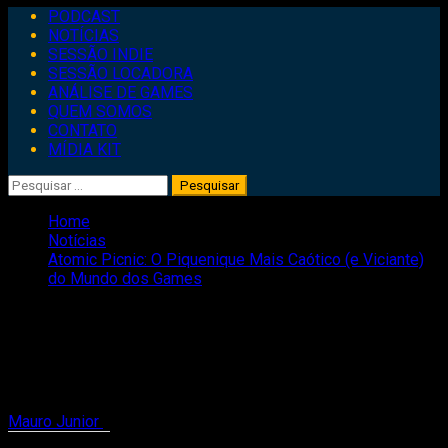
Primary
PODCAST
Menu
NOTÍCIAS
SESSÃO INDIE
SESSÃO LOCADORA
ANÁLISE DE GAMES
QUEM SOMOS
CONTATO
MÍDIA KIT
Pesquisar
por:
Home
Notícias
Atomic Picnic: O Piquenique Mais Caótico (e Viciante)
do Mundo dos Games
Atomic Picnic: O Piquenique Mais
Caótico (e Viciante) do Mundo dos
Games
Mauro Junior
21 de maio de 2025
2 minutes read