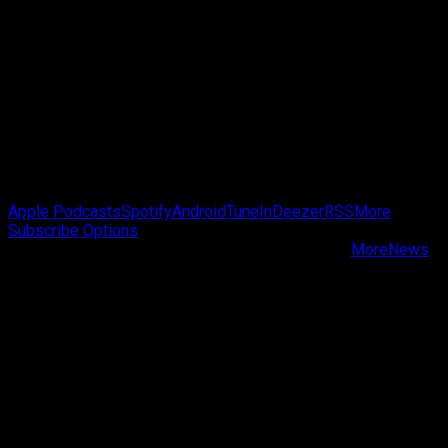
Passa de Fase Cast
Apple Podcasts
Spotify
Android
TuneIn
Deezer
RSS
More
Subscribe Options
Copyright © Passa de Fase All rights reserved.
|
MoreNews
by AF themes.