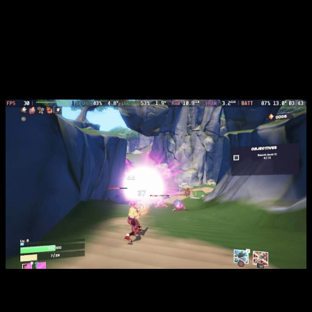
O que mais me cativou, além da jogabilidade fluida, foi o
estilo visual carismático
e cheio de personalidade. Os
personagens, os inimigos e os efeitos das armas são todos
muito bem animados, e há uma identidade estética que
mistura o caótico com o fofo — o que torna cada explosão
ainda mais divertida.
E não dá pra ignorar um detalhe importante:
Atomic Picnic é
brasileiro
. Dá pra sentir o carinho do time da BitCake em