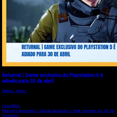
do
game
Returnal | Game exclusivo do Playstation 5 é
adiado para 30 de abril
Mauro Junior
29 de janeiro de 2021
Returnal, game exclusivo para Playstation 5 teve seu
lançamento adiado para 30 de abril deste ano. O anúncio...
Read
Leia Mais
more
Marvel’s Avengers | Gavião Arqueiro e Hulk chegam em 16 de
about
fevereiro