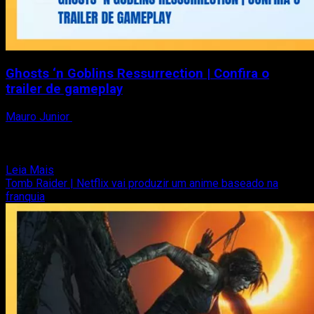
Ghosts ‘n Goblins Ressurrection | Confira o
trailer de gameplay
Mauro Junior
27 de janeiro de 2021
Para a alegria dos saudosistas, Ghosts ‘n Goblins
Ressurrection está próximodo lançamento, e para deixar todo
mundo...
Read
Leia Mais
more
Tomb Raider | Netflix vai produzir um anime baseado na
about
franquia
Ghosts
‘n
Goblins
Ressurrection
|
Confira
o
trailer