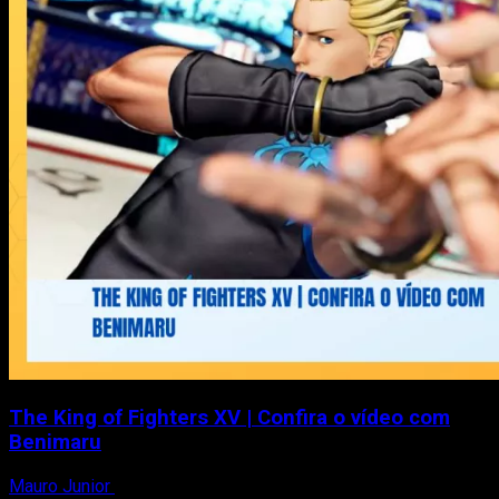
trailer
e
data
de
lançamento
para
PS5
e
Xbox
Series
X/S
The King of Fighters XV | Confira o vídeo com
Benimaru
Mauro Junior
28 de janeiro de 2021