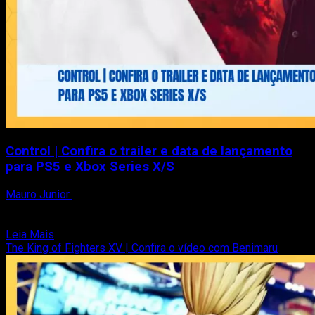
Control | Confira o trailer e data de lançamento
para PS5 e Xbox Series X/S
Mauro Junior
28 de janeiro de 2021
Control Ultimate Edition ganhou um trailer para Xbox Series
X/S e PS5. A Ultimate Edition de Control inclui as duas...
Read
Leia Mais
more
The King of Fighters XV | Confira o vídeo com Benimaru
about
Control
|
Confira
o