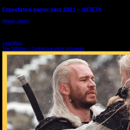
Expectativa gamer para 2021 – S07E79
Mauro Junior
24 de janeiro de 2021
Peguem suas toalhas Nesse episódio, eu (Mauro Junior),
Thiago Reis e Matheus Reis falamos das nossas
expectativas de games para...
Read
Leia Mais
more
The Witcher – Conheça a série polonesa
about
Expectativa
gamer
para
2021
–
S07E79