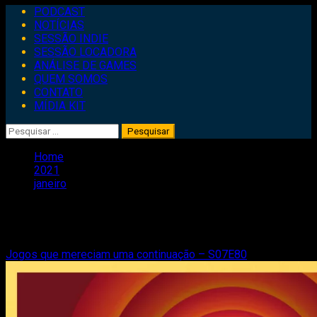
Primary
PODCAST
Menu
NOTÍCIAS
SESSÃO INDIE
SESSÃO LOCADORA
ANÁLISE DE GAMES
QUEM SOMOS
CONTATO
MÍDIA KIT
Pesquisar
por:
Home
2021
janeiro
Mês:
janeiro 2021
Jogos que mereciam uma continuação – S07E80