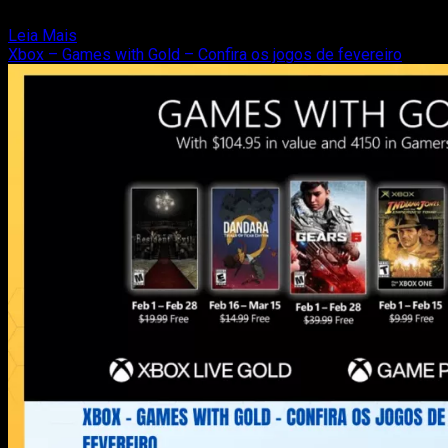
semanas. Até o...
Read
Leia Mais
more
Xbox – Games with Gold – Confira os jogos de fevereiro
about
Galactic
Civilizations
3
está
de
graça
na
Epic
por
tempo
limitado