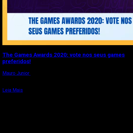
The Games Awards 2020: vote nos seus games
preferidos!
Mauro Junior
18 de novembro de 2020
A The Game Awards 2020 vai rolar no dia 10 de dezembro,
mas só agora foram divulgados...
Read
Leia Mais
more
about
The
Games
Awards
2020:
vote