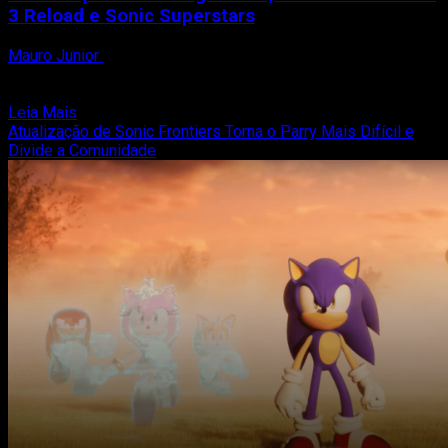
3 Reload e Sonic Superstars
Mauro Junior
9 de outubro de 2023
Os jogadores brasileiros têm motivos para comemorar, pois a
SEGA anunciou que cinco aguardados títulos serão lançados...
Read
Leia Mais
more
Atualização de Sonic Frontiers Torna o Parry Mais Difícil e
about
Divide a Comunidade
SEGA
Anuncia
Cinco
Novos
Jogos
com
Localização
em
Português-
BR,
Incluindo
Persona
3
Reload
e