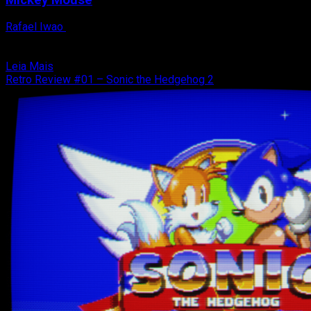
Rafael Iwao
30 de janeiro de 2026
Castle of Illusion Starring Mickey Mouse é um dos grandes
clássicos do Mega Drive e um marco...
Read
Leia Mais
more
Retro Review #01 – Sonic the Hedgehog 2
about
Retro
Review
#04
–
Castle
of
Illusion
Starring
Mickey
Mouse