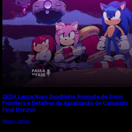
em
Quadrinhos
como
Prólogo
para
Sonic
Superstars
SEGA Lança Novo Quadrinho Animado de Sonic
Frontiers e Detalhes da Atualização de Conteúdo
Final Horizon
Mauro Junior
12 de setembro de 2023
No dia 12 de setembro, a SEGA presenteou os fãs e