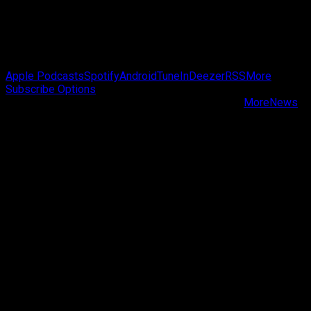
para
2022
Passa de Fase Cast
Apple Podcasts
Spotify
Android
TuneIn
Deezer
RSS
More
Subscribe Options
Copyright © Passa de Fase All rights reserved.
|
MoreNews
by AF themes.