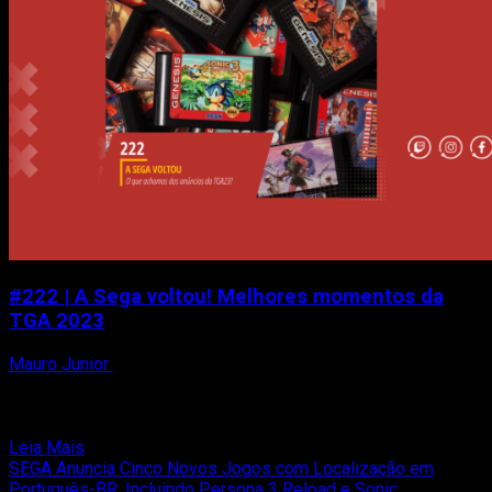
Hedgehog
2
#222 | A Sega voltou! Melhores momentos da
TGA 2023
Mauro Junior
15 de dezembro de 2023
Peguem suas toalhas! Nesse episódio, eu (Mauro
Junior), Matheus Reis e Facioli falamos sobre o que achamos
dos anúncios que rolaram...
Read
Leia Mais
more
SEGA Anuncia Cinco Novos Jogos com Localização em
about
Português-BR, Incluindo Persona 3 Reload e Sonic