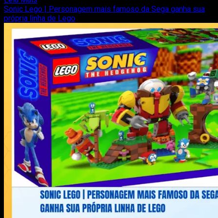
more
Sonic Lego | Personagem mais famoso da Sega ganha sua
about
própria linha de Lego
X1
–
Super
Bomberman
4
X
Altered
Beast
–
S07E88