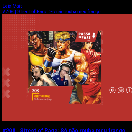
jogadores de Sonic Frontiers com um...
Read
Leia Mais
more
#208 | Street of Rage: Só não rouba meu frango
about
SEGA
Lança
Novo
Quadrinho
Animado
de
Sonic
Frontiers
e
Detalhes
da
Atualização
de
Conteúdo
Final
Horizon
#208 | Street of Rage: Só não rouba meu frango