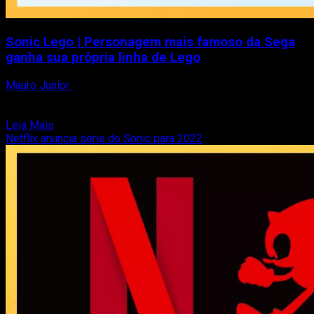
Sonic Lego | Personagem mais famoso da Sega
ganha sua própria linha de Lego
Mauro Junior
6 de fevereiro de 2021
Depois de Super Mario, agora é a vez de Sonic the
Hedgehog ganhar sua própria linha de brinquedos Lego,...
Read
Leia Mais
more
Netflix anuncia série do Sonic para 2022
about
Sonic
Lego
|
Personagem
mais
famoso
da
Sega
ganha
sua
própria
linha