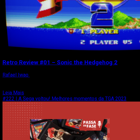
Retro Review #01 – Sonic the Hedgehog 2
Rafael Iwao
9 de janeiro de 2026
Sonic the Hedgehog 2 não é só um clássico: é o ponto
máximo do Mega Drive. Game...
Read
Leia Mais
more
#222 | A Sega voltou! Melhores momentos da TGA 2023
about
Retro
Review
#01
–
Sonic
the