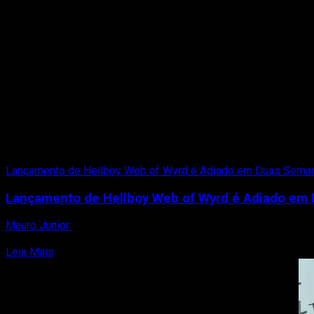
Lançamento de Hellboy Web of Wyrd é Adiado em Duas Sema
Lançamento de Hellboy Web of Wyrd é Adiado em
Mauro Junior
28 de setembro de 2023
A West of Dead anunciou que o lançamento de Hellboy Web of 
Read
Leia Mais
more
about
Lançamento
de