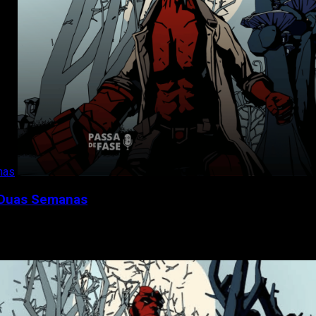
nas
 Duas Semanas
Wyrd foi adiado em duas...