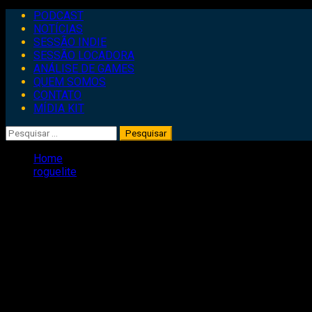
Primary
PODCAST
Menu
NOTÍCIAS
SESSÃO INDIE
SESSÃO LOCADORA
ANÁLISE DE GAMES
QUEM SOMOS
CONTATO
MÍDIA KIT
Pesquisar
por:
Home
roguelite
roguelite