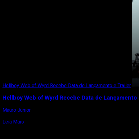
Hellboy
Web
of
Wyrd
é
Adiado
em
Duas
Semanas
Hellboy Web of Wyrd Recebe Data de Lançamento e Trailer
Hellboy Web of Wyrd Recebe Data de Lançamento e
Mauro Junior
25 de agosto de 2023
O estúdio West of Dead revelou recentemente que Hellboy Web 
Read
Leia Mais
more
about