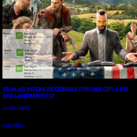
VEJA AS NOTAS RECEBIDAS POR FAR CRY 5 EM
SEU LANÇAMENTO!
Lucas Lopes
28 de março de 2018
O Recém lançado Far Cry 5 já recebeu diversas notas da
crítica especializada e de seus usuários....
Read
Leia Mais
more
about