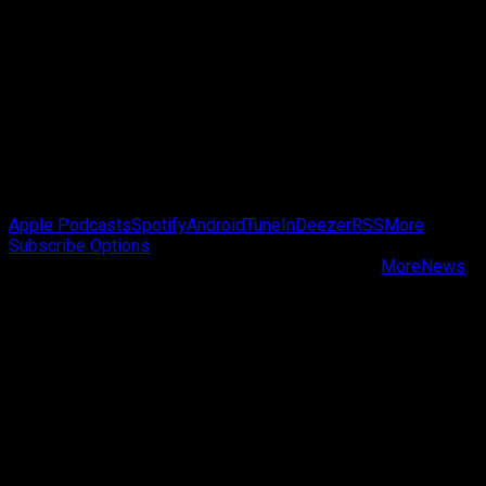
more
about
Ministro
do
Esporte
do
Brasil
Reconhece
Esports
como
Passa de Fase Cast
Esportes
Apple Podcasts
Spotify
Android
TuneIn
Deezer
RSS
More
e
Subscribe Options
Anuncia
Copyright © Passa de Fase All rights reserved.
|
MoreNews
Secretaria
by AF themes.
Dedicada