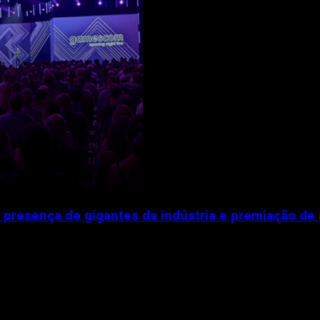
esença de gigantes da indústria e premiação de m
 como um dos maiores eventos de games...