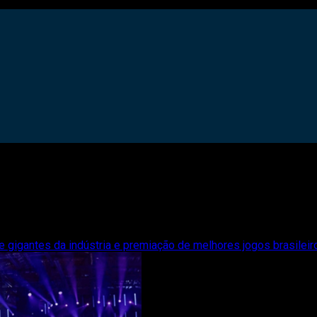
igantes da indústria e premiação de melhores jogos brasileir