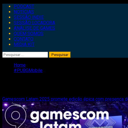
Primary
PODCAST
Menu
NOTÍCIAS
SESSÃO INDIE
SESSÃO LOCADORA
ANÁLISE DE GAMES
QUEM SOMOS
CONTATO
MÍDIA KIT
Pesquisar
por:
Home
#PUBGMobile
#PUBGMobile
Gamescom Latam 2025 promete edição épica com presença de g