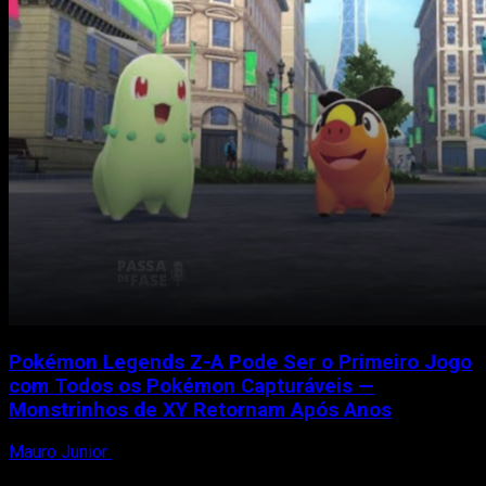
Pokémon Legends Z-A Pode Ser o Primeiro Jogo
com Todos os Pokémon Capturáveis —
Monstrinhos de XY Retornam Após Anos
Mauro Junior
28 de março de 2025
Durante uma nova apresentação da aguardada sequência