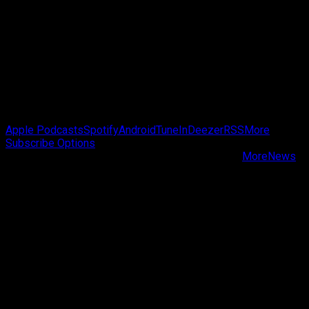
about
Nintendo
Anuncia
Nova
Edição
do
Nintendo
Direct
Passa de Fase Cast
Apple Podcasts
Spotify
Android
TuneIn
Deezer
RSS
More
Subscribe Options
Copyright © Passa de Fase All rights reserved.
|
MoreNews
by AF themes.