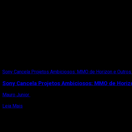
Sony Cancela Projetos Ambiciosos: MMO de Horizon e Outros
Sony Cancela Projetos Ambiciosos: MMO de Horiz
Mauro Junior
22 de janeiro de 2025
De acordo com o site coreano MTN, o MMO baseado no universo
Read
Leia Mais
more
about
Sony
Cancela