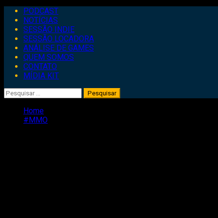
Primary
PODCAST
Menu
NOTÍCIAS
SESSÃO INDIE
SESSÃO LOCADORA
ANÁLISE DE GAMES
QUEM SOMOS
CONTATO
MÍDIA KIT
Pesquisar
por:
Home
#MMO
#MMO