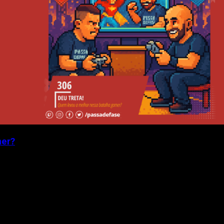
mer?
 Facioli resolveram transformar o podcast...