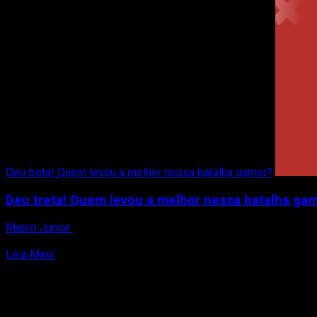
Deu treta! Quem levou a melhor nessa batalha gamer?
Deu treta! Quem levou a melhor nessa batalha ga
Mauro Junior
12 de setembro de 2025
No novo episódio (#306) do Passa de Fase Cast, Mauro Junior e
Read
Leia Mais
more
about
Deu
treta!