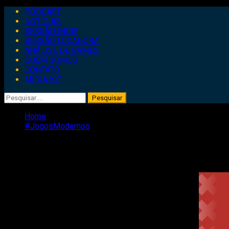
Primary
PODCAST
Menu
NOTÍCIAS
SESSÃO INDIE
SESSÃO LOCADORA
ANÁLISE DE GAMES
QUEM SOMOS
CONTATO
MÍDIA KIT
Pesquisar
por:
Home
#JogosModernos
#JogosModernos