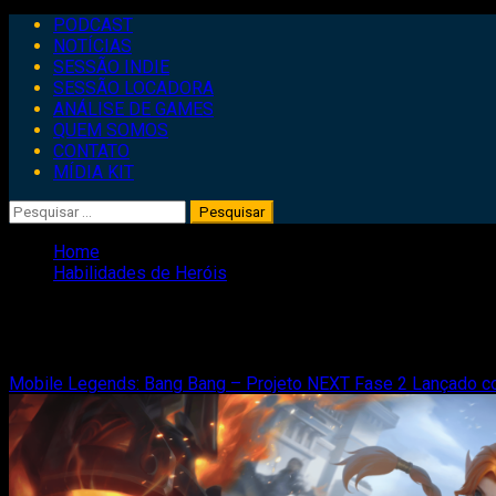
Primary
PODCAST
Menu
NOTÍCIAS
SESSÃO INDIE
SESSÃO LOCADORA
ANÁLISE DE GAMES
QUEM SOMOS
CONTATO
MÍDIA KIT
Pesquisar
por:
Home
Habilidades de Heróis
Habilidades de Heróis
Mobile Legends: Bang Bang – Projeto NEXT Fase 2 Lançado co