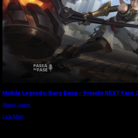
Mobile Legends: Bang Bang – Projeto NEXT Fase 2
Mauro Junior
11 de setembro de 2023
O popular MOBA Mobile Legends: Bang Bang comemora seu séti
Read
Leia Mais
more
about
Mobile