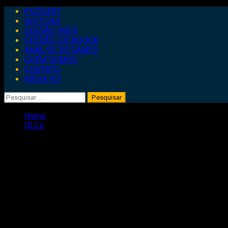
Primary
PODCAST
Menu
NOTÍCIAS
SESSÃO INDIE
SESSÃO LOCADORA
ANÁLISE DE GAMES
QUEM SOMOS
CONTATO
MÍDIA KIT
Pesquisar
por:
Home
DLCs
DLCs