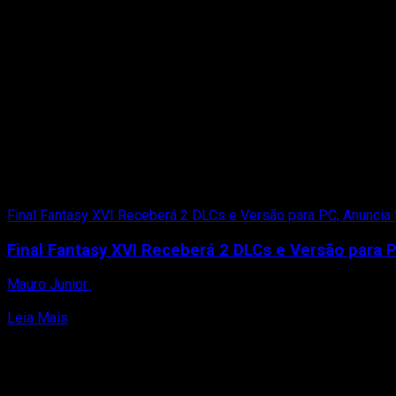
Final Fantasy XVI Receberá 2 DLCs e Versão para PC, Anuncia 
Final Fantasy XVI Receberá 2 DLCs e Versão para 
Mauro Junior
4 de setembro de 2023
A Square Enix emocionou os fãs de Final Fantasy XVI ao anunci
Read
Leia Mais
more
about
Final
Fantasy