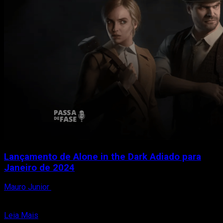
Lançamento de Alone in the Dark Adiado para
Janeiro de 2024
Mauro Junior
5 de setembro de 2023
Os entusiastas dos jogos de horror terão que esperar um
pouco mais para mergulhar em uma das...
Read
Leia Mais