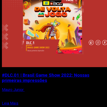
#DLC.01 | Brasil Game Show 2022: Nossas
primeiras impressões
Mauro Junior
7 de outubro de 2022
Peguem suas toalhas! No episódio de hoje, eu (Mauro Junior)
e Matheus Reis falamos de dentro do...
Read
Leia Mais