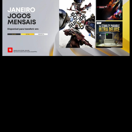
Última Chamada para os Jogos de Dezembro:
Se você ainda não resgatou os jogos de
dezembro de 2024
,
ainda há tempo!
It Takes Two
,
Aliens: Dark Descent
, e
Temtem
podem ser adicionados à sua biblioteca até o dia
6
de janeiro
.
Prepare-se para mergulhar em novas aventuras com esses
títulos incríveis e não deixe de aproveitar os benefícios da
sua assinatura
PS Plus
!
About the Author