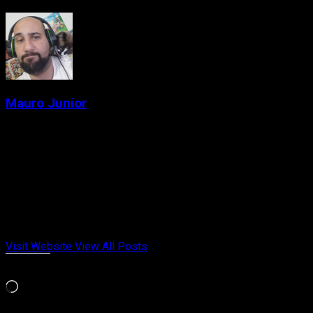
Mauro Junior
Administrator
Criador de conteúdo e gamer desde a época das locadoras.
Fundador do Passa de Fase, falando de games retrô, indies e
tudo que marcou gerações. Meu jogo da vida é Chrono Trigger
e Celeste. Cresci entre cartuchos, revistas e controles
gastos. Aqui no Passa de Fase, falo de videogame com
opinião, memória afetiva e paixão de quem viveu cada fase.
Visit Website
View All Posts
Curtir isso:
Carregando...