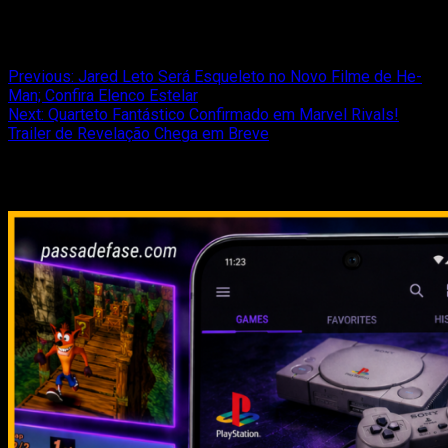
Relacionado
Post
Previous:
Jared Leto Será Esqueleto no Novo Filme de He-
Man; Confira Elenco Estelar
navigation
Next:
Quarteto Fantástico Confirmado em Marvel Rivals!
Trailer de Revelação Chega em Breve
Relacionado