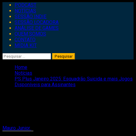
Primary
PODCAST
Menu
NOTÍCIAS
SESSÃO INDIE
SESSÃO LOCADORA
ANÁLISE DE GAMES
QUEM SOMOS
CONTATO
MÍDIA KIT
Pesquisar
por:
Home
Notícias
PS Plus Janeiro 2025: Esquadrão Suicida e mais Jogos
Disponíveis para Assinantes
PS Plus Janeiro 2025: Esquadrão
Suicida e mais Jogos Disponíveis para
Assinantes
Mauro Junior
2 de janeiro de 2025
1 minute read