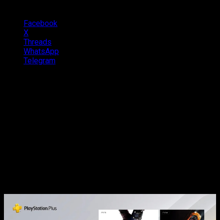
Compartilhe isso:
Facebook
X
Threads
WhatsApp
Telegram
O ano de
2025
começa com força para os assinantes da
PS
Plus
. A
Sony
revelou os jogos que estarão disponíveis nas
categorias
Essential
,
Extra
e
Deluxe
durante o mês de
janeiro. Os assinantes poderão resgatar o novo trio de games
a partir do dia
7 de janeiro
. Confira a lista:
Jogos de Janeiro 2025:
Esquadrão Suicida: Mate a Liga da Justiça
(PS5)
Need for Speed Hot Pursuit Remastered
(PS4)
The Stanley Parable: Ultra Deluxe
(PS5; PS4)