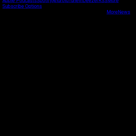
Apple Podcasts
Spotify
Android
TuneIn
Deezer
RSS
More
Subscribe Options
Copyright © Passa de Fase All rights reserved.
|
MoreNews
by AF themes.