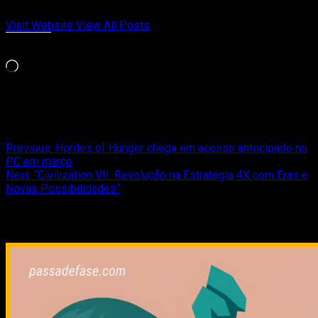
opinião, memória afetiva e paixão de quem viveu cada fase.
Visit Website
View All Posts
Curtir isso:
Carregando...
Relacionado
Post
Previous:
Hordes of Hunger chega em acesso antecipado no
PC em março
navigation
Next:
“Civilization VII: Revolução na Estratégia 4X com Eras e
Novas Possibilidades”
Relacionado