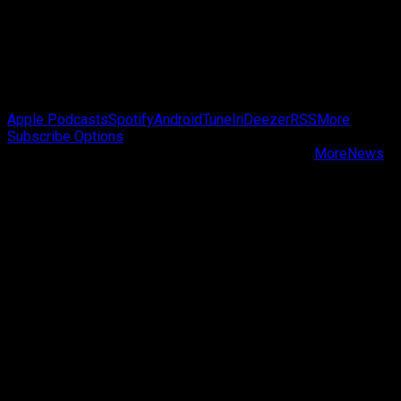
Passa de Fase Cast
Apple Podcasts
Spotify
Android
TuneIn
Deezer
RSS
More
Subscribe Options
Copyright © Passa de Fase All rights reserved.
|
MoreNews
by AF themes.