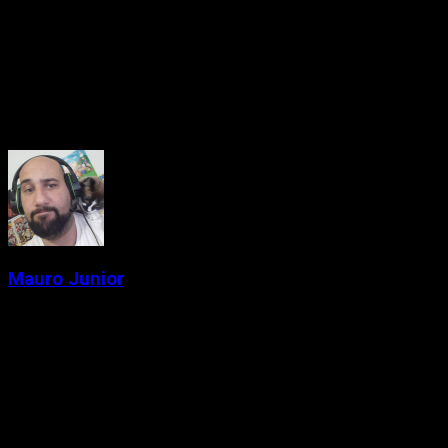
antes do anúncio oficial da Nintendo.
O Nintendo Switch 2 terá mais detalhes revelados no evento
especial da Nintendo, marcado para 2 de abril.
About the Author
Mauro Junior
Administrator
Criador de conteúdo e gamer desde a época das locadoras.
Fundador do Passa de Fase, falando de games retrô, indies e
tudo que marcou gerações. Meu jogo da vida é Chrono Trigger
e Celeste. Cresci entre cartuchos, revistas e controles
gastos. Aqui no Passa de Fase, falo de videogame com