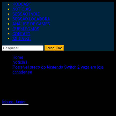
Primary
PODCAST
Menu
NOTÍCIAS
SESSÃO INDIE
SESSÃO LOCADORA
ANÁLISE DE GAMES
QUEM SOMOS
CONTATO
MÍDIA KIT
Pesquisar
por:
Home
Notícias
Possível preço do Nintendo Switch 2 vaza em loja
canadense
Possível preço do Nintendo Switch 2
vaza em loja canadense
Mauro Junior
11 de fevereiro de 2025
1 minute read
Compartilhe isso: