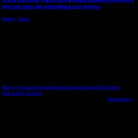
em um jogo de estratégia por turnos
Mauro Junior
3 de agosto de 2026
Passa de Fase Cast
Apple Podcasts
Spotify
Android
TuneIn
Deezer
RSS
More
Subscribe Options
Copyright © Passa de Fase All rights reserved.
|
MoreNews
by AF themes.