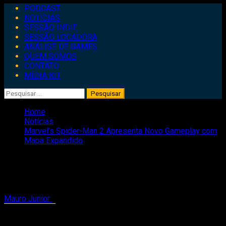
Primary
PODCAST
Menu
NOTÍCIAS
SESSÃO INDIE
SESSÃO LOCADORA
ANÁLISE DE GAMES
QUEM SOMOS
CONTATO
MÍDIA KIT
Pesquisar
por:
Home
Notícias
Marvel’s Spider-Man 2 Apresenta Novo Gameplay com
Mapa Expandido
Marvel’s Spider-Man 2 Apresenta Novo
Gameplay com Mapa Expandido
Mauro Junior
14 de setembro de 2023
1 minute read
Compartilhe isso: