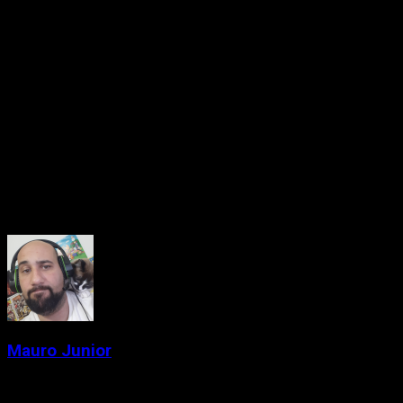
dia ao mercado mundial. Esta edição promete consolidar toda
a experiência moderna da franquia em um único pacote,
aproveitando as melhorias de hardware do novo console da
Nintendo, que oferecerá recursos como maior resolução, HDR
e suporte a chat de voz e vídeo via GameChat.
Além disso, a IO Interactive trabalha paralelamente no
desenvolvimento do novo jogo da franquia
007
, também
previsto para o Switch 2, ampliando sua aposta no console da
nova geração da Big N.
About the Author
Mauro Junior
Administrator