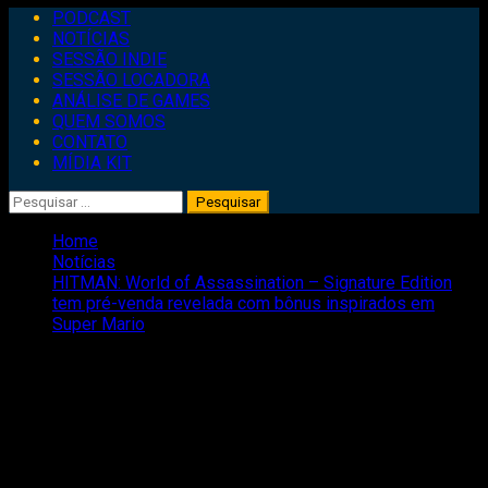
Primary
PODCAST
Menu
NOTÍCIAS
SESSÃO INDIE
SESSÃO LOCADORA
ANÁLISE DE GAMES
QUEM SOMOS
CONTATO
MÍDIA KIT
Pesquisar
por:
Home
Notícias
HITMAN: World of Assassination – Signature Edition
tem pré-venda revelada com bônus inspirados em
Super Mario
HITMAN: World of Assassination –
Signature Edition tem pré-venda
revelada com bônus inspirados em
Super Mario