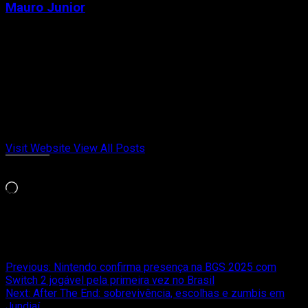
Mauro Junior
Administrator
Criador de conteúdo e gamer desde a época das locadoras.
Fundador do Passa de Fase, falando de games retrô, indies e
tudo que marcou gerações. Meu jogo da vida é Chrono Trigger
e Celeste. Cresci entre cartuchos, revistas e controles
gastos. Aqui no Passa de Fase, falo de videogame com
opinião, memória afetiva e paixão de quem viveu cada fase.
Visit Website
View All Posts
Curtir isso:
Carregando...
Relacionado
Post
Previous:
Nintendo confirma presença na BGS 2025 com
Switch 2 jogável pela primeira vez no Brasil
navigation
Next:
After The End: sobrevivência, escolhas e zumbis em
Jundiaí