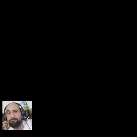
respeito:
mais de 150 consoles e arcades raros
estarão
disponíveis em
modo freeplay liberado
, sem necessidade
de fichas ou pagamentos adicionais. De Atari e NES até
fliperamas japoneses e raridades nacionais, é a chance de
reviver ou conhecer de perto algumas das maiores relíquias
da história dos videogames.
A programação também inclui
sete arenas temáticas de
competição
, com campeonatos de títulos icônicos como
Street Fighter
,
Mortal Kombat 1
,
Guitar Hero
,
Counter-Strike
e
Mario Kart
. Outro grande destaque é a estreia no Brasil do
Classic Tetris World Championship (CTWC)
, o mundial de
Tetris clássico, que movimenta fãs ao redor do mundo com
disputas eletrizantes.
About the Author