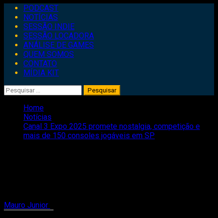
Primary
PODCAST
Menu
NOTÍCIAS
SESSÃO INDIE
SESSÃO LOCADORA
ANÁLISE DE GAMES
QUEM SOMOS
CONTATO
MÍDIA KIT
Pesquisar
por:
Home
Notícias
Canal 3 Expo 2025 promete nostalgia, competição e
mais de 150 consoles jogáveis em SP
Canal 3 Expo 2025 promete nostalgia,
competição e mais de 150 consoles
jogáveis em SP
Mauro Junior
7 de agosto de 2025
2 minutes read