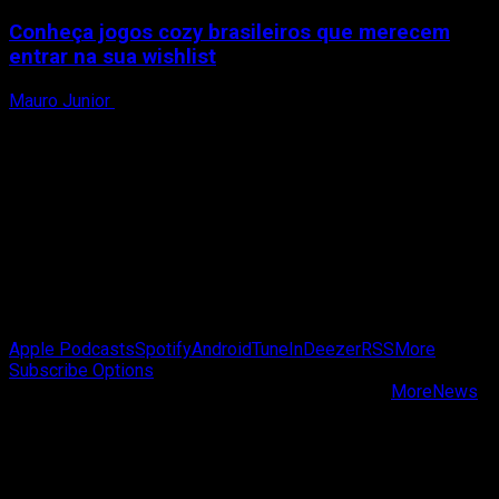
Conheça jogos cozy brasileiros que merecem
entrar na sua wishlist
Mauro Junior
2 de agosto de 2026
Passa de Fase Cast
Apple Podcasts
Spotify
Android
TuneIn
Deezer
RSS
More
Subscribe Options
Copyright © Passa de Fase All rights reserved.
|
MoreNews
by AF themes.