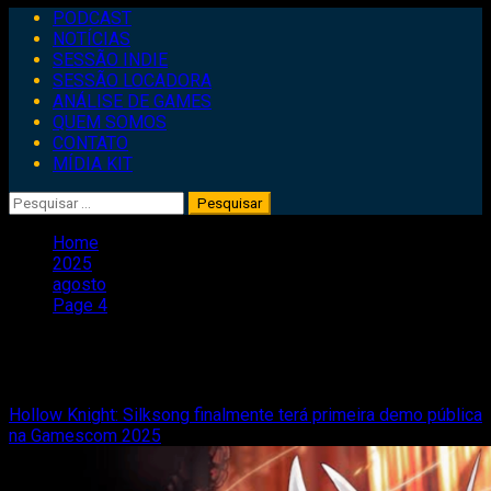
Primary
PODCAST
Menu
NOTÍCIAS
SESSÃO INDIE
SESSÃO LOCADORA
ANÁLISE DE GAMES
QUEM SOMOS
CONTATO
MÍDIA KIT
Pesquisar
por:
Home
2025
agosto
Page 4
Mês:
agosto 2025
Hollow Knight: Silksong finalmente terá primeira demo pública
na Gamescom 2025