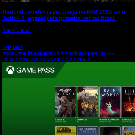
Nintendo confirma presença na BGS 2025 com
Switch 2 jogável pela primeira vez no Brasil
Mauro Junior
7 de agosto de 2025
A Nintendo está oficialmente confirmada na Brasil Game
Show 2025, e os fãs brasileiros já têm um...
Read
Leia Mais
more
Xbox Game Pass anuncia 8 novos jogos para agosto,
about
incluindo Assassin’s Creed Mirage e mais
Nintendo
confirma
presença
na
BGS
2025
com
Switch
2
jogável
pela
primeira
vez