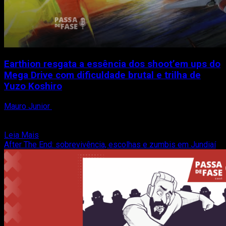
Earthion resgata a essência dos shoot’em ups do
Mega Drive com dificuldade brutal e trilha de
Yuzo Koshiro
Mauro Junior
8 de agosto de 2025
Se nos anos 1990 o Mega Drive era o paraíso para fãs de
shoot’em ups — ou...
Read
Leia Mais
more
After The End: sobrevivência, escolhas e zumbis em Jundiaí
about
Earthion
resgata
a
essência
dos
shoot’em
ups