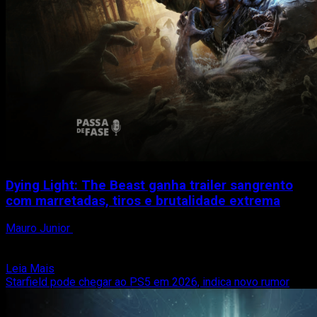
para
agosto,
incluindo
Assassin’s
Creed
Mirage
e
mais
Dying Light: The Beast ganha trailer sangrento
com marretadas, tiros e brutalidade extrema
Mauro Junior
5 de agosto de 2025
A Techland divulgou um novo e intenso trailer de Dying Light:
The Beast, deixando claro que o...
Read
Leia Mais
more
Starfield pode chegar ao PS5 em 2026, indica novo rumor
about
Dying