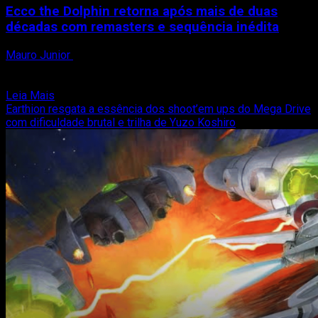
Ecco the Dolphin retorna após mais de duas
décadas com remasters e sequência inédita
Mauro Junior
9 de agosto de 2025
Após um hiato de 25 anos desde seu último título principal, a
icônica franquia Ecco the Dolphin,...
Read
Leia Mais
more
Earthion resgata a essência dos shoot’em ups do Mega Drive
about
com dificuldade brutal e trilha de Yuzo Koshiro
Ecco
the
Dolphin
retorna
após
mais
de
duas
décadas
com
remasters
e
sequência
inédita