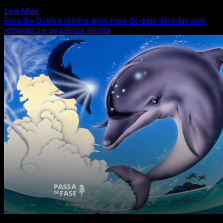
Knight: Silksong está prestes a dar um passo decisivo...
Read
Leia Mais
more
Ecco the Dolphin retorna após mais de duas décadas com
about
remasters e sequência inédita
Hollow
Knight:
Silksong
finalmente
terá
primeira
demo
pública
na
Gamescom
2025