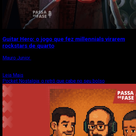
Guitar Hero: o jogo que fez millennials virarem
rockstars de quarto
Mauro Junior
4 de agosto de 2025
Por Pedrita Severiano Se você cresceu nos anos 2000 e
nunca fingiu ser o Slash com uma...
Read
Leia Mais
more
Pocket Nostalgia: o retrô que cabe no seu bolso
about
Guitar
Hero:
o
jogo
que
fez
millennials
virarem