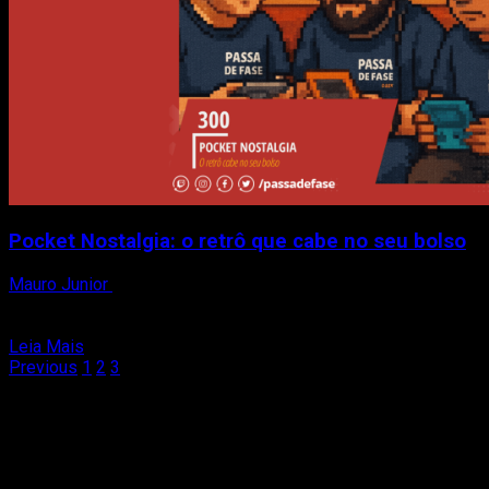
rockstars
de
quarto
Pocket Nostalgia: o retrô que cabe no seu bolso
Mauro Junior
2 de agosto de 2025
No episódio #300 desta semana do Passa de Fase Cast,
Mauro Junior, Matheus Reis e Facioli mergulham...
Read
Leia Mais
Paginação
more
Previous
1
2
3
4
about
de
Pocket
posts
Nostalgia:
o
retrô