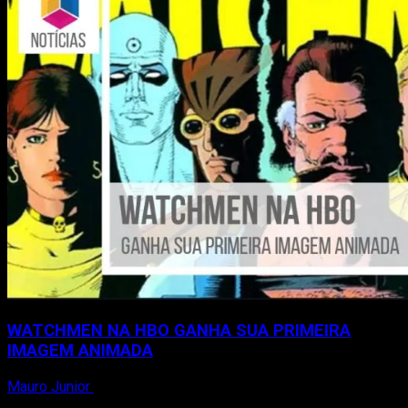
data
de
estreia
da
série
WATCHMEN NA HBO GANHA SUA PRIMEIRA
IMAGEM ANIMADA
Mauro Junior
15 de outubro de 2018
Para os fãs de Watchmen, uma boa notícia, a HBO divulgou a