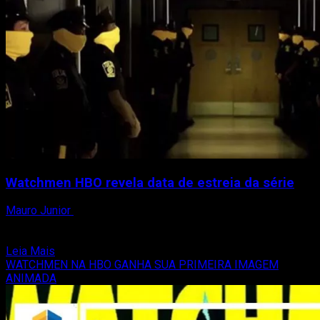
Watchmen HBO revela data de estreia da série
Mauro Junior
4 de setembro de 2019
Série inspirada na HQ do Alan Moore produzida pela HBO
revela a data de lançamento Publicado por...
Read
Leia Mais
more
WATCHMEN NA HBO GANHA SUA PRIMEIRA IMAGEM
about
ANIMADA
Watchmen
HBO
revela