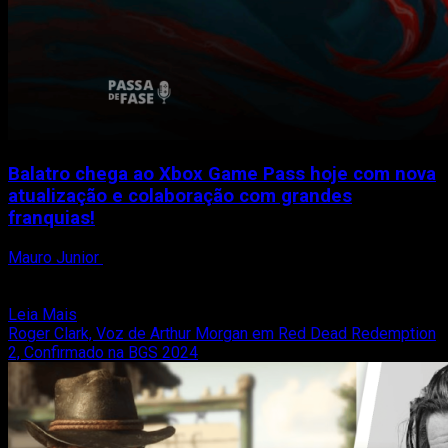
Revela
Showrunner
Balatro chega ao Xbox Game Pass hoje com nova
atualização e colaboração com grandes
franquias!
Mauro Junior
24 de fevereiro de 2025
Balatro, o fenômeno indie que conquistou milhões de fãs e
até garantiu uma indicação ao cobiçado prêmio...
Read
Leia Mais
more
Roger Clark, Voz de Arthur Morgan em Red Dead Redemption
about
2, Confirmado na BGS 2024
Balatro
chega
ao
Xbox
Game