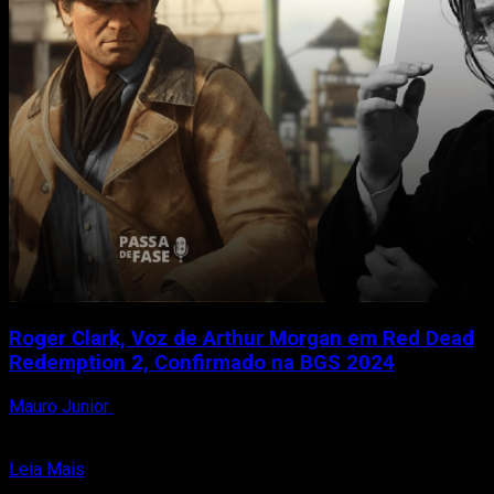
Pass
hoje
com
nova
atualização
e
colaboração
com
grandes
franquias!
Roger Clark, Voz de Arthur Morgan em Red Dead
Redemption 2, Confirmado na BGS 2024
Mauro Junior
29 de julho de 2024
O ator e dublador norte-americano Roger Clark, conhecido por
dar vida e voz ao icônico Arthur Morgan...
Read
Leia Mais
more