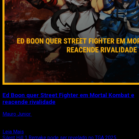
Ed Boon quer Street Fighter em Mortal Kombat e
reacende rivalidade
Mauro Junior
6 de maio de 2026
O co-criador e diretor da franquia Mortal Kombat, Ed Boon,
voltou a movimentar a comunidade ao revelar...
Read
Leia Mais
more
Silent Hill 1 Remake pode ser revelado no TGA 2025