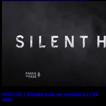
about
Ed
Boon
quer
Street
Fighter
em
Mortal
Kombat
e
reacende
rivalidade
Silent Hill 1 Remake pode ser revelado no TGA
2025