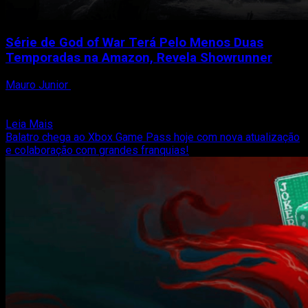
Série de God of War Terá Pelo Menos Duas
Temporadas na Amazon, Revela Showrunner
Mauro Junior
17 de março de 2025
A adaptação televisiva de God of War, produzida pela
Amazon Studios, já tem, no mínimo, duas temporadas...
Read
Leia Mais
more
Balatro chega ao Xbox Game Pass hoje com nova atualização
about
e colaboração com grandes franquias!
Série
de
God
of
War
Terá
Pelo
Menos
Duas
Temporadas
na
Amazon,