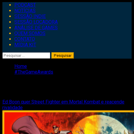
Primary
PODCAST
Menu
NOTÍCIAS
SESSÃO INDIE
SESSÃO LOCADORA
ANÁLISE DE GAMES
QUEM SOMOS
CONTATO
MÍDIA KIT
Pesquisar
por:
Home
#TheGameAwards
#TheGameAwards
Ed Boon quer Street Fighter em Mortal Kombat e reacende
rivalidade