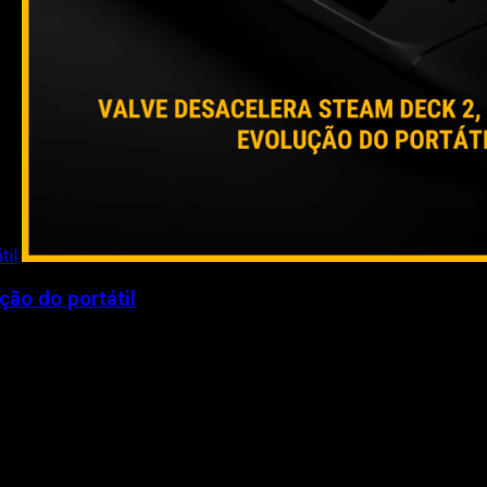
til
ão do portátil
sor do Steam Deck segue em...