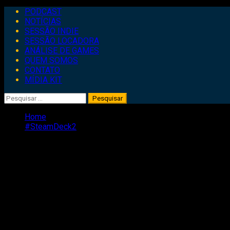
Primary
PODCAST
Menu
NOTÍCIAS
SESSÃO INDIE
SESSÃO LOCADORA
ANÁLISE DE GAMES
QUEM SOMOS
CONTATO
MÍDIA KIT
Pesquisar
por:
Home
#SteamDeck2
#SteamDeck2