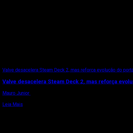
Valve desacelera Steam Deck 2, mas reforça evolução do portá
Valve desacelera Steam Deck 2, mas reforça evoluç
Mauro Junior
27 de abril de 2026
A Valve voltou a tranquilizar os fãs ao confirmar que o suces
Read
Leia Mais
more
about
Valve
desacelera
Steam