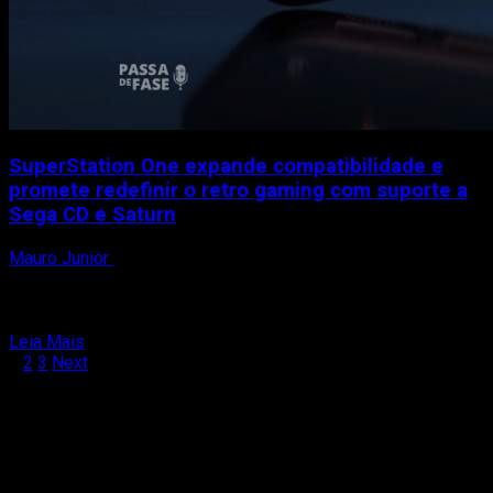
e
Servidores
SuperStation One expande compatibilidade e
promete redefinir o retro gaming com suporte a
Sega CD e Saturn
Mauro Junior
10 de agosto de 2025
O SuperStation One, console FPGA desenvolvido por Taki
Udon, acaba de receber atualizações significativas que
ampliam seu...
Read
Leia Mais
Paginação
more
1
2
3
Next
about
de
SuperStation
posts
One
expande
compatibilidade
e