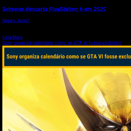
Schreier descarta PlayStation 6 em 2027
Mauro Junior
17 de janeiro de 2026
Enquanto o mercado ainda explora o potencial do PlayStation
5 — agora acompanhado pela versão Pro —,...
Read
Leia Mais
more
Sony organiza calendário como se GTA VI fosse exclusivo
about
Schreier
descarta
PlayStation
6
em
2027