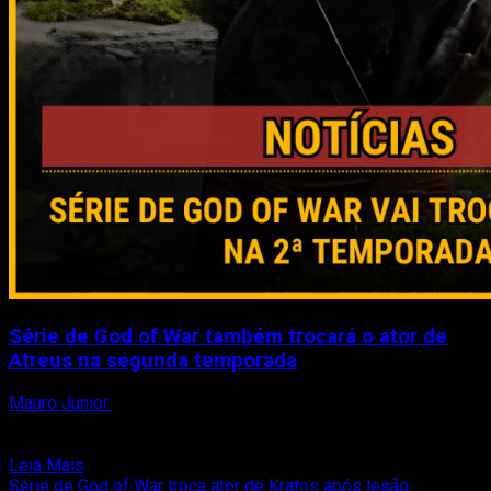
Série de God of War também trocará o ator de
Atreus na segunda temporada
Mauro Junior
3 de agosto de 2026
A adaptação live-action de God of War passará por mais uma
mudança importante no elenco. Depois da...
Read
Leia Mais
more
Série de God of War troca ator de Kratos após lesão