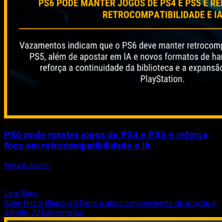
PS6 pode manter jogos de PS4 e PS5 e reforça
foco em retrocompatibilidade e IA
Mauro Junior
17 de abril de 2026
Mesmo sem anúncio oficial, o PlayStation 6 já começa a
ganhar contornos mais claros em vazamentos recentes....
Read
Leia Mais
more
Sony fecha Bluepoint Games após cancelamento de projeto e
about
demite 70 funcionários
PS6