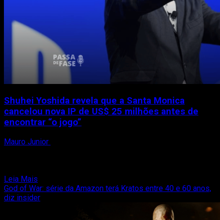
Shuhei Yoshida revela que a Santa Monica
cancelou nova IP de US$ 25 milhões antes de
encontrar “o jogo”
Mauro Junior
12 de novembro de 2025
O ex-presidente da Sony Interactive Entertainment Worldwide
Studios, Shuhei Yoshida, revelou novos detalhes sobre dois
projetos milionários...
Read
Leia Mais
more
God of War: série da Amazon terá Kratos entre 40 e 60 anos,
about
diz insider
Shuhei
Yoshida