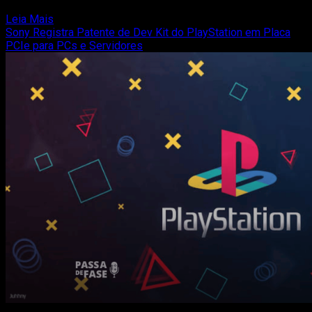
começa a ganhar forma — e...
Read
Leia Mais
more
Sony Registra Patente de Dev Kit do PlayStation em Placa
about
PCIe para PCs e Servidores
God
of
War:
série
da
Amazon
terá
Kratos
entre
40
e
60
anos,
diz
insider