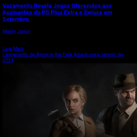
Vazamento Revela Jogos Oferecidos aos
Assinantes do PS Plus Extra e Deluxe em
Setembro
Mauro Junior
11 de setembro de 2023
Um vazamento recente trouxe informações emocionantes
para os assinantes do PS Plus Extra e Deluxe. De acordo...
Read
Leia Mais
more
Lançamento de Alone in the Dark Adiado para Janeiro de
about
2024
Vazamento
Revela
Jogos
Oferecidos
aos
Assinantes
do
PS
Plus
Extra
e
Deluxe
em