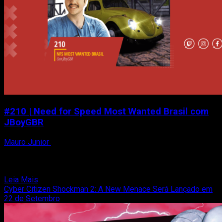
com
Trailer
de
Lançamento
#210 | Need for Speed Most Wanted Brasil com
JBoyGBR
Mauro Junior
22 de setembro de 2023
Peguem suas toalhas! Nesse episódio, eu (Mauro
Junior), Facioli recebemos o JBoyGBR para falar sobre MODS
nos games...
Read
Leia Mais
more
Cyber Citizen Shockman 2: A New Menace Será Lançado em
about
22 de Setembro
#210
|