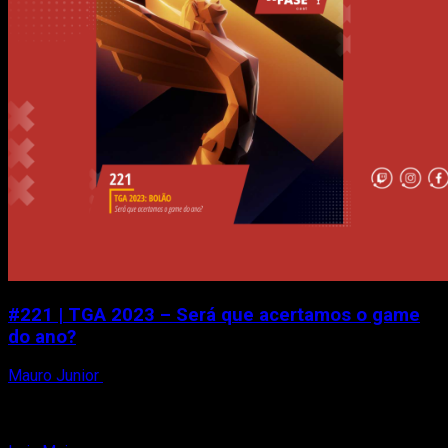
#221 | TGA 2023 – Será que acertamos o game
do ano?
Mauro Junior
8 de dezembro de 2023
Peguem suas toalhas! Nesse episódio, eu (Mauro Junior)
e Matheus Reis fizemos nosso tradicional bolão! Será que
acertamos? O...