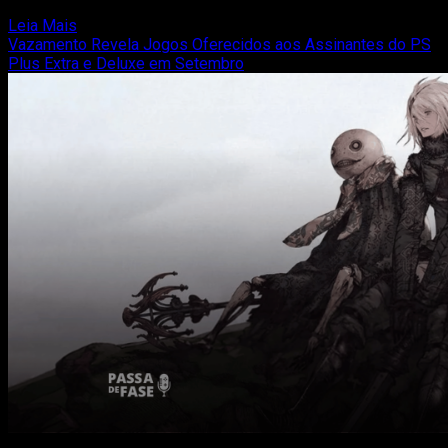
Shinyuden, anunciou que Cyber Citizen Shockman 2:...
Read
Leia Mais
more
Vazamento Revela Jogos Oferecidos aos Assinantes do PS
about
Plus Extra e Deluxe em Setembro
Cyber
Citizen
Shockman
2:
A
New
Menace
Será
Lançado
em
22
de
Setembro