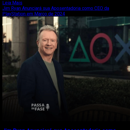
Read
Leia Mais
more
Jim Ryan Anunciará sua Aposentadoria como CEO da
about
PlayStation em Março de 2024
#211
|
As
melhores:
Musicas
de
Abertura