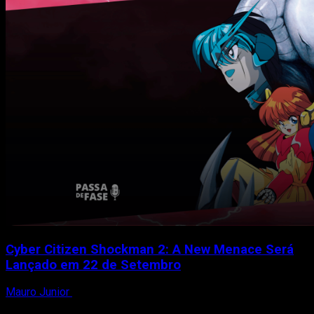
Need
for
Speed
Most
Wanted
Brasil
com
JBoyGBR
Cyber Citizen Shockman 2: A New Menace Será
Lançado em 22 de Setembro
Mauro Junior
12 de setembro de 2023
A Ratalaika Games, em parceria com a Masaya Games e