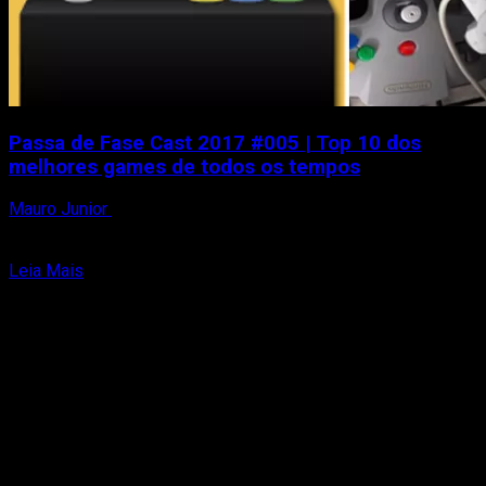
Passa de Fase Cast 2017 #005 | Top 10 dos
melhores games de todos os tempos
Mauro Junior
17 de maio de 2017
Fala galera! Esse cast é muito especial! O Passa de Fase
reuniu um timaço pra discutir os...
Read
Leia Mais
more
about
Passa
de
Fase
Cast
2017
#005
|
Top