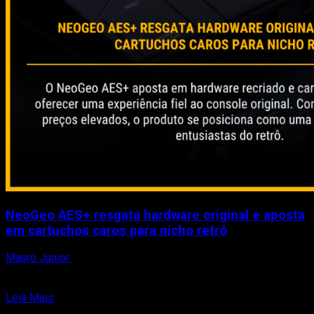
NeoGeo AES+ resgata hardware original e aposta
em cartuchos caros para nicho retrô
Mauro Junior
16 de abril de 2026
A SNK, em parceria com a Plaion, anunciou o NeoGeo AES+,
uma releitura direta de um dos...
Read
Leia Mais
more