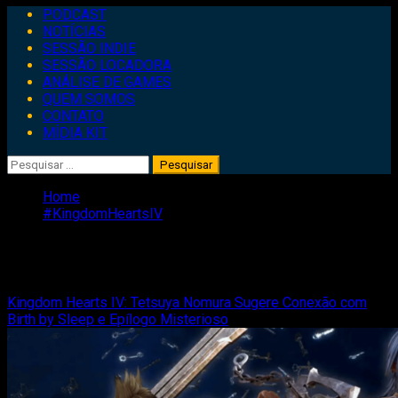
Primary
PODCAST
Menu
NOTÍCIAS
SESSÃO INDIE
SESSÃO LOCADORA
ANÁLISE DE GAMES
QUEM SOMOS
CONTATO
MÍDIA KIT
Pesquisar
por:
Home
#KingdomHeartsIV
#KingdomHeartsIV
Kingdom Hearts IV: Tetsuya Nomura Sugere Conexão com
Birth by Sleep e Epílogo Misterioso