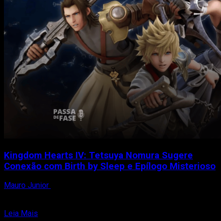
Kingdom Hearts IV: Tetsuya Nomura Sugere
Conexão com Birth by Sleep e Epílogo Misterioso
Mauro Junior
10 de janeiro de 2025
O diretor de Kingdom Hearts, Tetsuya Nomura, reacendeu a
curiosidade dos fãs ao compartilhar um teaser enigmático...
Read
Leia Mais