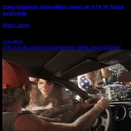
Sony organiza calendário como se GTA VI fosse
exclusivo
Mauro Junior
9 de janeiro de 2026
Segundo o jornalista Jason Schreier, a Sony estaria tratando o
lançamento de Grand Theft Auto VI praticamente...
Read
Leia Mais
more
GTA VI pode sofrer novo adiamento, alerta Jason Schreier
about
Sony
organiza
calendário
como
se
GTA
VI
fosse
exclusivo