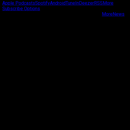
Apple Podcasts
Spotify
Android
TuneIn
Deezer
RSS
More
Subscribe Options
Copyright © Passa de Fase All rights reserved.
|
MoreNews
by AF themes.