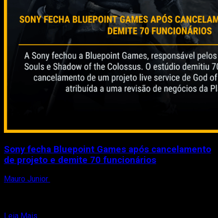
Sony fecha Bluepoint Games após cancelamento
de projeto e demite 70 funcionários
Mauro Junior
19 de fevereiro de 2026
A Sony encerrou oficialmente as atividades da Bluepoint
Games, estúdio conhecido por alguns dos remakes mais
elogiados...
Read
Leia Mais