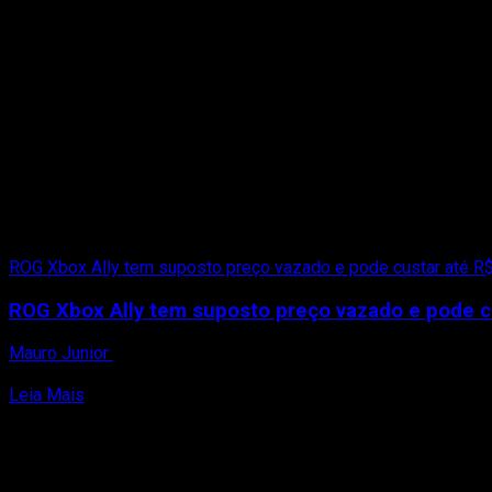
ROG Xbox Ally tem suposto preço vazado e pode custar até R$
ROG Xbox Ally tem suposto preço vazado e pode c
Mauro Junior
14 de julho de 2025
O ROG Xbox Ally, portátil da ASUS com selo Xbox e proposta hí
Read
Leia Mais
more
about
ROG
Xbox