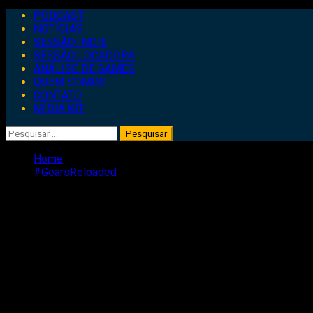
Primary
PODCAST
Menu
NOTÍCIAS
SESSÃO INDIE
SESSÃO LOCADORA
ANÁLISE DE GAMES
QUEM SOMOS
CONTATO
MÍDIA KIT
Pesquisar
por:
Home
#GearsReloaded
#GearsReloaded