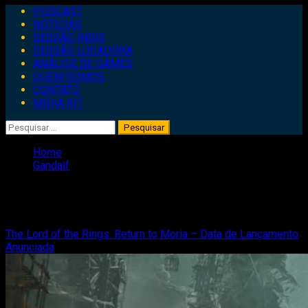
Primary
PODCAST
Menu
NOTÍCIAS
SESSÃO INDIE
SESSÃO LOCADORA
ANÁLISE DE GAMES
QUEM SOMOS
CONTATO
MÍDIA KIT
Pesquisar
por:
Home
Gandalf
Gandalf
The Lord of the Rings: Return to Moria – Data de Lançamento
Anunciada