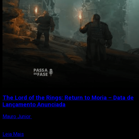
The Lord of the Rings: Return to Moria – Data de
Lançamento Anunciada
Mauro Junior
23 de agosto de 2023
Nesta quarta-feira (23), a Free Range Games emocionou os
fãs ao anunciar que “The Lord of the...
Read
Leia Mais