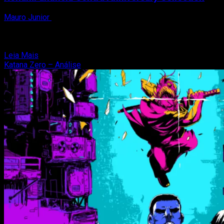
Mauro Junior
28 de maio de 2019
Depois da lançar a coletânea de castlevania, Konami anuncia
a agora a vez da franquia Contra.
https://www.youtube.com/watch?v=JE5S12PTQac...
Read
Leia Mais
more
Katana Zero – Análise
about
Konami
anuncia
Contra
Anniversary
Collection