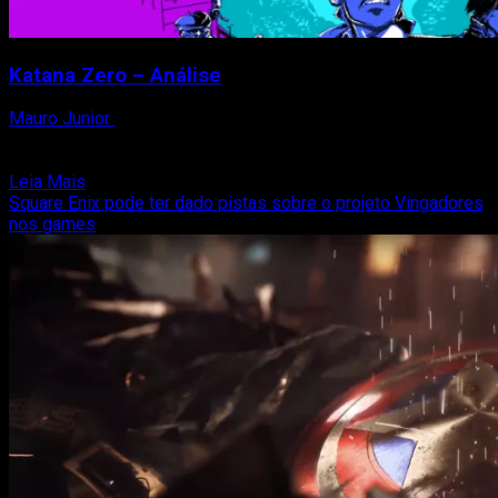
Katana Zero – Análise
Mauro Junior
28 de maio de 2019
“Katana Zero é um game ousado e melhora ainda mais o
estilo da Devolver Digital, responsável pelo...
Read
Leia Mais
more
Square Enix pode ter dado pistas sobre o projeto Vingadores
about
nos games
Katana
Zero
–
Análise