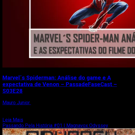
o
projeto
Vingadores
nos
games
Marvel´s Spiderman: Análise do game e A
expectativa de Venon – PassadeFaseCast –
S03E28
Mauro Junior
9 de setembro de 2018
Peguem suas toalhas! Nesse episódio, bati um papo com o
Ed do canal Edcarplay sobre a expectativa...
Read
Leia Mais
more
Passando Pela História #01 | Magnavox Odyssey
about