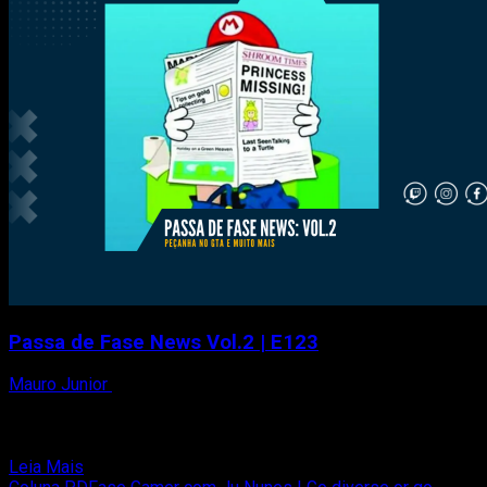
Passa de Fase News Vol.2 | E123
Mauro Junior
1 de dezembro de 2021
Nesse episódio, eu (Mauro Junior) e Thiago Reis separamos
algumas noticias de novembro pra discutir nesse cast. Agora
temos...
Read
Leia Mais
more