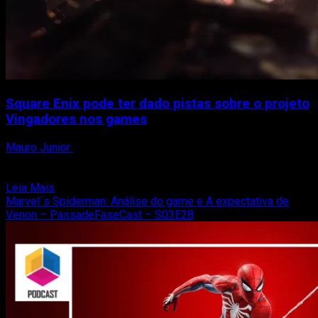
Square Enix pode ter dado pistas sobre o projeto
Vingadores nos games
Mauro Junior
26 de maio de 2019
Publicações no twitter da própria empresa pode ter dado
algumas pistas sobre o projeto A expectativa pelas...
Read
Leia Mais
more
Marvel´s Spiderman: Análise do game e A expectativa de
about
Venon – PassadeFaseCast – S03E28
Square
Enix
pode
ter
dado
pistas
sobre