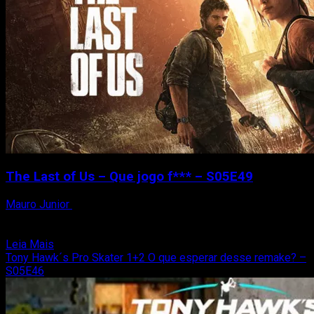
os
games
musicais
–
S05E52
The Last of Us – Que jogo f*** – S05E49
Mauro Junior
18 de junho de 2020
Peguem sua toalhas! Nesse episódio, eu (Mauro Junior),
Thiago Reis e Matheus Reis falamos sobre o primeiro...
Read
Leia Mais
more
Tony Hawk´s Pro Skater 1+2 O que esperar desse remake? –
about
S05E46
The
Last
of