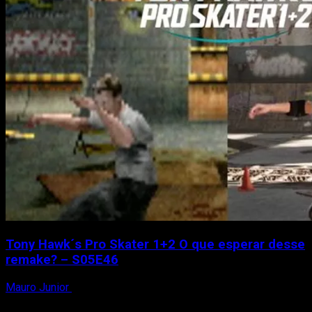
Us
–
Que
jogo
f***
–
S05E49
Tony Hawk´s Pro Skater 1+2 O que esperar desse
remake? – S05E46
Mauro Junior
29 de maio de 2020
Peguem sua toalhas! Nesse episódio, eu (Mauro Junior),