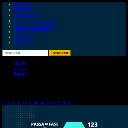
Primary
PODCAST
Menu
NOTÍCIAS
SESSÃO INDIE
SESSÃO LOCADORA
ANÁLISE DE GAMES
QUEM SOMOS
CONTATO
MÍDIA KIT
Pesquisar
por:
Home
gamer
Page 4
gamer
Passa de Fase News Vol.2 | E123