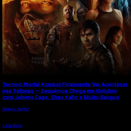
sucesso
no
PS5
—
será
o
novo
mascote
dos
cinemas?
Torneio Mortal Kombat Finalmente Vai Acontecer
nas Telonas — Sequência Chega em Outubro
com Johnny Cage, Shao Kahn e Muito Sangue
Mauro Junior
30 de março de 2025
A espera terminou: o torneio Mortal Kombat — evento central
da franquia criada por Ed Boon e...
Read
Leia Mais
more