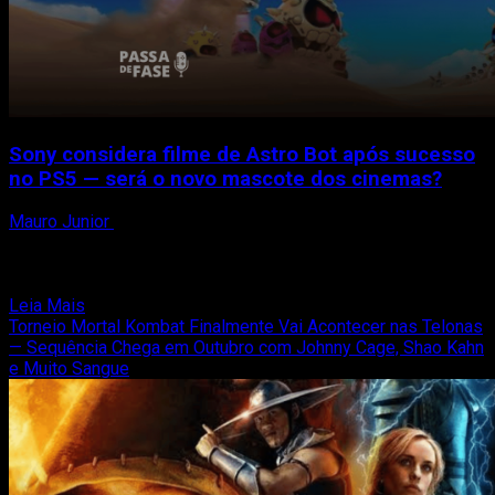
até
agora
Sony considera filme de Astro Bot após sucesso
no PS5 — será o novo mascote dos cinemas?
Mauro Junior
4 de abril de 2025
A PlayStation Productions está explorando ativamente novas
formas de expandir suas propriedades intelectuais além dos
consoles, e...
Read
Leia Mais
more
Torneio Mortal Kombat Finalmente Vai Acontecer nas Telonas
about
— Sequência Chega em Outubro com Johnny Cage, Shao Kahn
Sony
e Muito Sangue
considera
filme
de
Astro
Bot
após