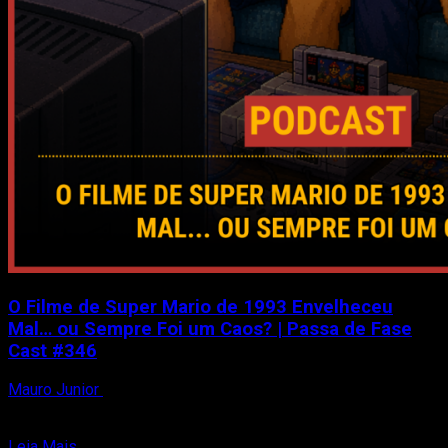
O Filme de Super Mario de 1993 Envelheceu
Mal… ou Sempre Foi um Caos? | Passa de Fase
Cast #346
Mauro Junior
17 de julho de 2026
Em 1993, Hollywood tentou levar Super Mario Bros. para as
telonas. O resultado? Um filme tão estranho...
Read
Leia Mais