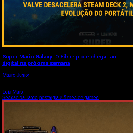
Super Mario Galaxy: O Filme pode chegar ao
digital na próxima semana
Mauro Junior
27 de abril de 2026
O universo de Mario pode estar prestes a dar seu próximo
salto fora das salas de cinema....
Read
Leia Mais
more
Sessão da Tarde, nostalgia e filmes de games
about
Super
Mario
Galaxy:
O
Filme