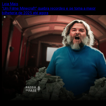
Read
Leia Mais
more
“Um Filme Minecraft” quebra recordes e se torna a maior
about
bilheteria de 2025 até agora
Novo
filme
de
Street
Fighter
terá
Callina
Liang
como
Chun-
Li