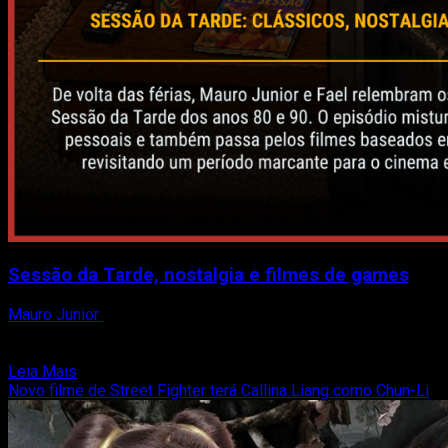
Sessão da Tarde, nostalgia e filmes de games
Mauro Junior
24 de abril de 2026
No novo episódio do Passa de Fase Cast, eu (Mauro Junior)
estou de volta das férias… e...
Read
Leia Mais
more
Novo filme de Street Fighter terá Callina Liang como Chun-Li
about
Sessão
da