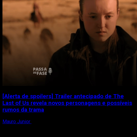
[Alerta de spoilers] Trailer antecipado de The
Last of Us revela novos personagens e possíveis
rumos da trama
Mauro Junior
27 de abril de 2025
[Atenção: esta matéria contém spoilers do quarto episódio de
The Last of Us.] A Max surpreendeu o...