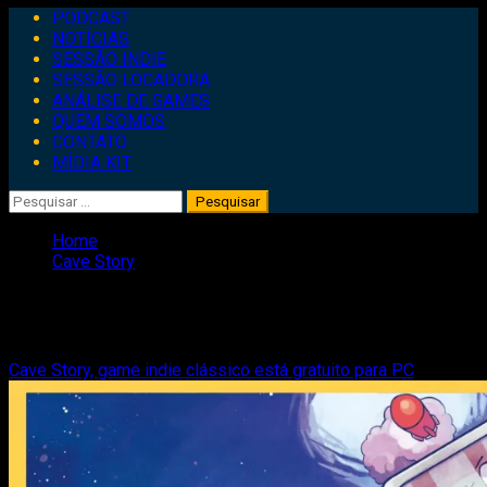
Primary
PODCAST
Menu
NOTÍCIAS
SESSÃO INDIE
SESSÃO LOCADORA
ANÁLISE DE GAMES
QUEM SOMOS
CONTATO
MÍDIA KIT
Pesquisar
por:
Home
Cave Story
Cave Story
Cave Story, game indie clássico está gratuito para PC